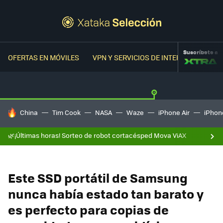
Suscríbete a
OFERTAS EN MÓVILES
VPN Y SERVICIOS DE INTERNET
OFER
HOY SE HABLA DE
China
Tim Cook
NASA
Waze
iPhone Air
iPhone
🌿¡Últimas horas! Sorteo de robot cortacésped Mova ViAX
Este SSD portátil de Samsung
nunca había estado tan barato y
es perfecto para copias de