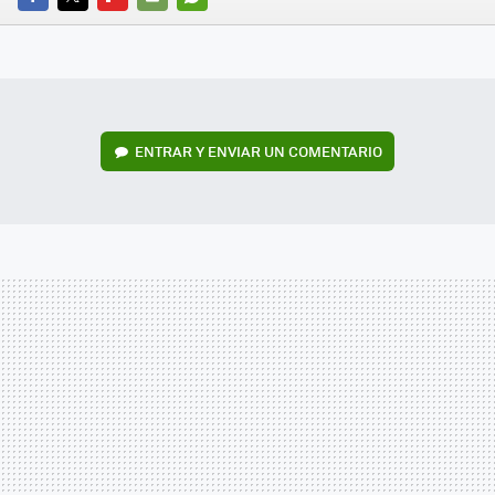
FACEBOOK
TWITTER
FLIPBOARD
E-
WHATSAPP
MAIL
ENTRAR Y ENVIAR UN COMENTARIO