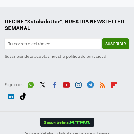
RECIBE "Xatakaletter", NUESTRA NEWSLETTER
SEMANAL
SUSCRIBIR
Suscribiéndote aceptas nuestra
política de privacidad
Síguenos
Wh
Twit
Fac
You
Inst
Tele
RSS
Flip
ats
ter
ebo
tub
agr
gra
boa
Link
Tikt
App
ok
e
am
m
rd
edI
ok
Suscríbete a
n
Apoya a Xataka y disfruta ventajas exclusivas