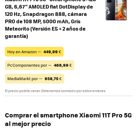
GB, 6,67" AMOLED flat DotDisplay de
120 Hz, Snapdragon 888, cámara
PRO de 108 MP, 5000 mAh, Gris
Meteorito (Versión ES + 2 años de
garantía)
Hoy en Amazon —
449,99
€
PcComponentes por —
468,99
€
MediaMarkt por —
658,75
€
El precio podría variar. Obtenemos comisión por estos enlaces
Comprar el smartphone Xiaomi 11T Pro 5G
al mejor precio