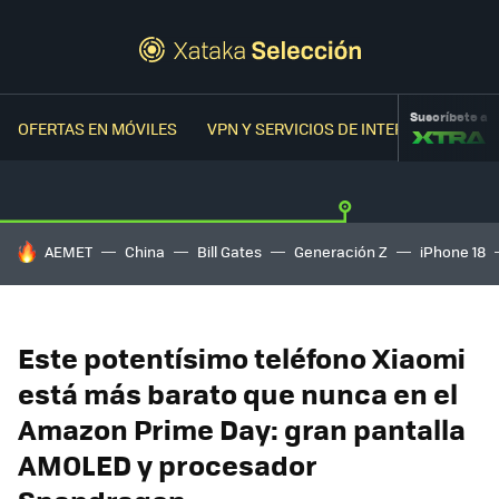
Suscríbete a
OFERTAS EN MÓVILES
VPN Y SERVICIOS DE INTERNET
OFER
HOY SE HABLA DE
AEMET
China
Bill Gates
Generación Z
iPhone 18
Este potentísimo teléfono Xiaomi
está más barato que nunca en el
Amazon Prime Day: gran pantalla
AMOLED y procesador