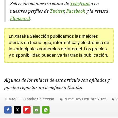
Selección en nuestro canal de
Telegram
o en
nuestros perfiles de
Twitter
,
Facebook
y la revista
Flipboard
.
En Xataka Selección publicamos las mejores
ofertas en tecnología, informática y electrónica de
los principales comercios de internet. Los precios
y disponibilidad pueden variar tras la publicación.
Algunos de los enlaces de este artículo son afiliados y
pueden reportar un beneficio a Xataka
TEMAS
Xataka Selección
Prime Day Octubre 2022
V
FACEBOOK
TWITTER
FLIPBOARD
E-
WHATSAPP