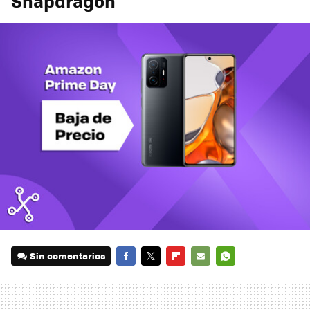
Snapdragon
Sin comentarios
FACEBOOK
TWITTER
FLIPBOARD
E-
WHATSAPP
MAIL