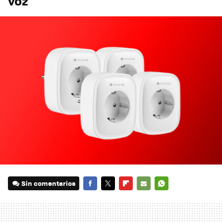
voz
Sin comentarios
FACEBOOK
TWITTER
FLIPBOARD
E-
WHATSAPP
MAIL