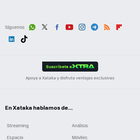
Síguenos
Wh
Twit
Fac
You
Inst
Tele
RSS
Flip
ats
ter
ebo
tub
agr
gra
boa
Link
Tikt
App
ok
e
am
m
rd
edI
ok
Suscríbete a
n
Apoya a Xataka y disfruta ventajas exclusivas
En Xataka hablamos de...
Streaming
Análisis
Espacio
Móviles