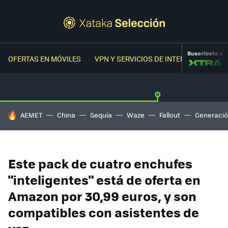
Suscríbete a
OFERTAS EN MÓVILES
VPN Y SERVICIOS DE INTERNET
OFER
HOY SE HABLA DE
AEMET
China
Sequía
Waze
Fallout
Generació
Este pack de cuatro enchufes
"inteligentes" está de oferta en
Amazon por 30,99 euros, y son
compatibles con asistentes de