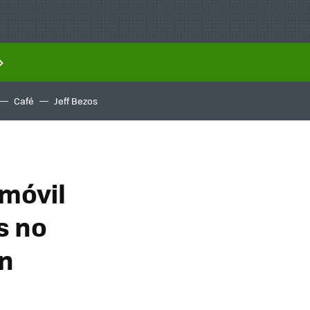
Café
Jeff Bezos
 móvil
s no
un