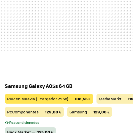
Samsung Galaxy A05s 64 GB
PVP en Miravia (+ cargador 25 W) —
108,55
€
MediaMarkt —
11
PcComponentes —
129,00
€
Samsung —
129,00
€
Reacondicionados
Back Market —
155,00
€