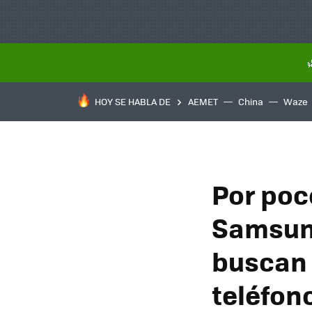
HOY SE HABLA DE
AEMET
China
Waze
Por poc
Samsung
buscan 
teléfon