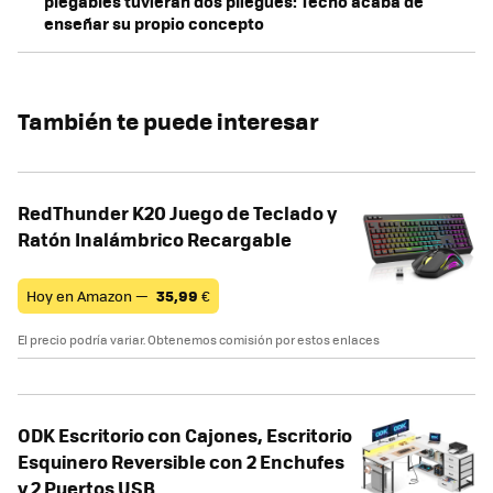
plegables tuvieran dos pliegues: Tecno acaba de
enseñar su propio concepto
También te puede interesar
RedThunder K20 Juego de Teclado y
Ratón Inalámbrico Recargable
Hoy en Amazon —
35,99
€
El precio podría variar. Obtenemos comisión por estos enlaces
ODK Escritorio con Cajones, Escritorio
Esquinero Reversible con 2 Enchufes
y 2 Puertos USB