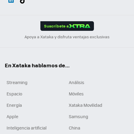
ats
ter
ebo
tub
agr
gra
boa
Link
Tikt
App
ok
e
am
m
rd
edI
ok
Suscríbete a
n
Apoya a Xataka y disfruta ventajas exclusivas
En Xataka hablamos de...
Streaming
Análisis
Espacio
Móviles
Energía
Xataka Movilidad
Apple
Samsung
Inteligencia artificial
China