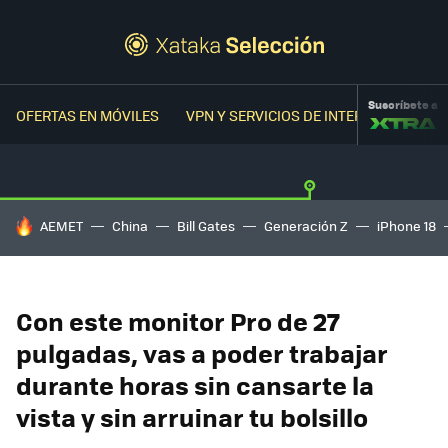
Suscríbete a
OFERTAS EN MÓVILES
VPN Y SERVICIOS DE INTERNET
OFER
HOY SE HABLA DE
AEMET
China
Bill Gates
Generación Z
iPhone 18
Con este monitor Pro de 27
pulgadas, vas a poder trabajar
durante horas sin cansarte la
vista y sin arruinar tu bolsillo