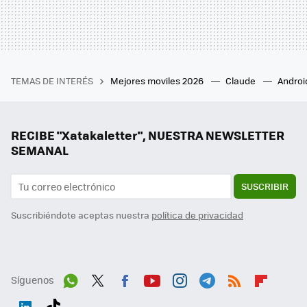
TEMAS DE INTERÉS
Mejores moviles 2026
Claude
Androi
RECIBE "Xatakaletter", NUESTRA NEWSLETTER
SEMANAL
SUSCRIBIR
Suscribiéndote aceptas nuestra
política de privacidad
Síguenos
Wh
Twit
Fac
You
Inst
Tele
RSS
Flip