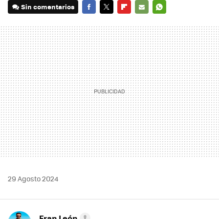
Sin comentarios
FACEBOOK
TWITTER
FLIPBOARD
E-
WHATSAPP
MAIL
29 Agosto 2024
Fran León