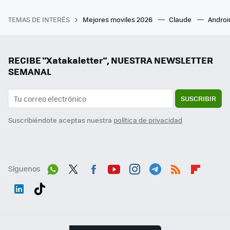
TEMAS DE INTERÉS
Mejores moviles 2026
Claude
Androi
RECIBE "Xatakaletter", NUESTRA NEWSLETTER
SEMANAL
SUSCRIBIR
Suscribiéndote aceptas nuestra
política de privacidad
Síguenos
Wh
Twit
Fac
You
Inst
Tele
RSS
Flip
ats
ter
ebo
tub
agr
gra
boa
Link
Tikt
App
ok
e
am
m
rd
edI
ok