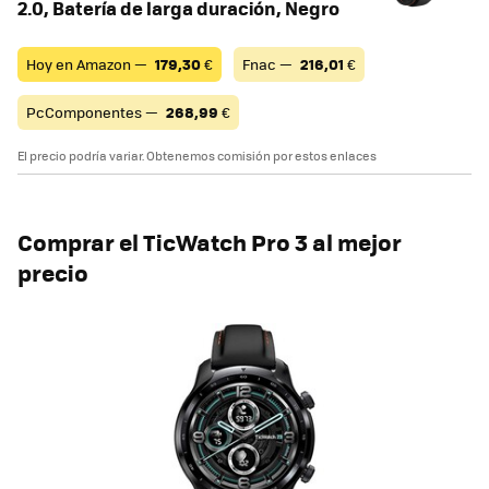
2.0, Batería de larga duración, Negro
Hoy en Amazon —
179,30
€
Fnac —
216,01
€
PcComponentes —
268,99
€
El precio podría variar. Obtenemos comisión por estos enlaces
Comprar el TicWatch Pro 3 al mejor
precio