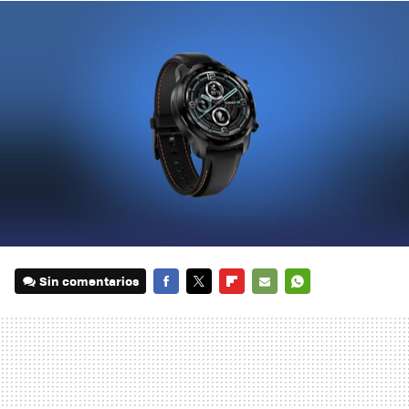
Sin comentarios
FACEBOOK
TWITTER
FLIPBOARD
E-
WHATSAPP
MAIL