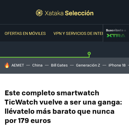
Suscríbete a
OFERTAS EN MÓVILES
VPN Y SERVICIOS DE INTERNET
OFER
HOY SE HABLA DE
AEMET
China
Bill Gates
Generación Z
iPhone 18
Este completo smartwatch
TicWatch vuelve a ser una ganga:
llévatelo más barato que nunca
por 179 euros