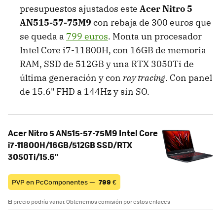
presupuestos ajustados este
Acer Nitro 5
AN515-57-75M9
con rebaja de 300 euros que
se queda a
799 euros
. Monta un procesador
Intel Core i7-11800H, con 16GB de memoria
RAM, SSD de 512GB y una RTX 3050Ti de
última generación y con
ray tracing
. Con panel
de 15.6" FHD a 144Hz y sin SO.
Acer Nitro 5 AN515-57-75M9 Intel Core
i7-11800H/16GB/512GB SSD/RTX
3050Ti/15.6"
PVP en PcComponentes —
799
€
El precio podría variar. Obtenemos comisión por estos enlaces