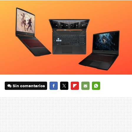
Sin comentarios
FACEBOOK
TWITTER
FLIPBOARD
E-
WHATSAPP
MAIL