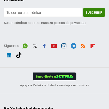
SUSCRIBIR
Suscribiéndote aceptas nuestra
política de privacidad
Síguenos
Wh
Twit
Fac
You
Inst
Tele
RSS
Flip
ats
ter
ebo
tub
agr
gra
boa
Link
Tikt
App
ok
e
am
m
rd
edI
ok
Suscríbete a
n
Apoya a Xataka y disfruta ventajas exclusivas
En Xataka hablamos de...