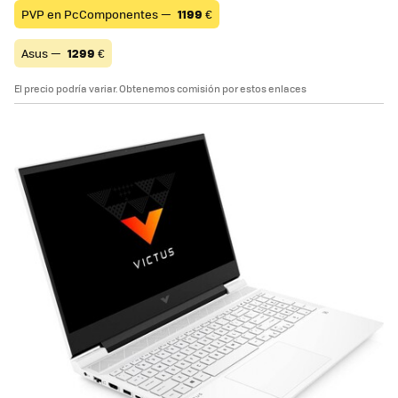
PVP en PcComponentes —
1199
€
Asus —
1299
€
El precio podría variar. Obtenemos comisión por estos enlaces