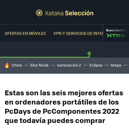
Suscríbete a
OFERTAS EN MÓVILES
VPN Y SERVICIOS DE INTERNET
OFER
HOY SE HABLA DE
China
Elon Musk
Generación Z
Eclipse
Mapa
Estas son las seis mejores ofertas
en ordenadores portátiles de los
PcDays de PcComponentes 2022
que todavía puedes comprar