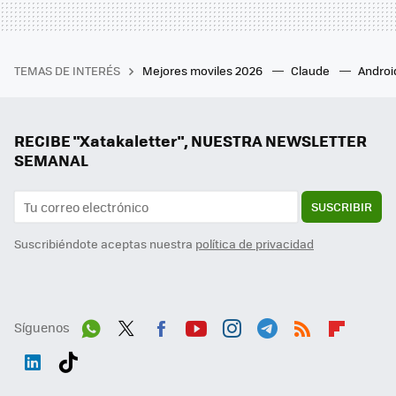
TEMAS DE INTERÉS
Mejores moviles 2026
Claude
Androi
RECIBE "Xatakaletter", NUESTRA NEWSLETTER
SEMANAL
SUSCRIBIR
Suscribiéndote aceptas nuestra
política de privacidad
Síguenos
Wh
Twit
Fac
You
Inst
Tele
RSS
Flip
ats
ter
ebo
tub
agr
gra
boa
Link
Tikt