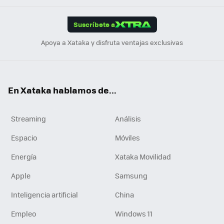
App
ok
e
am
m
rd
edI
ok
Suscríbete a
n
Apoya a Xataka y disfruta ventajas exclusivas
En Xataka hablamos de...
Streaming
Análisis
Espacio
Móviles
Energía
Xataka Movilidad
Apple
Samsung
Inteligencia artificial
China
Empleo
Windows 11