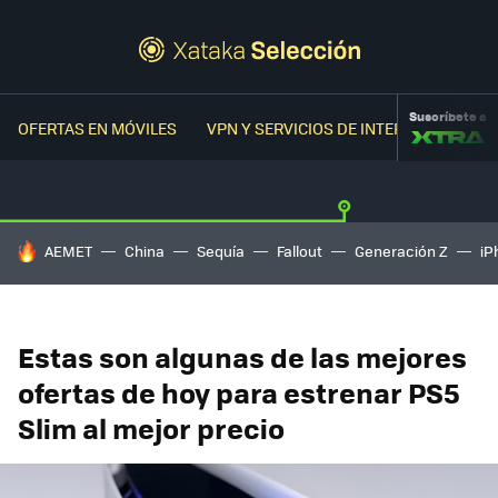
Suscríbete a
OFERTAS EN MÓVILES
VPN Y SERVICIOS DE INTERNET
OFER
HOY SE HABLA DE
AEMET
China
Sequía
Fallout
Generación Z
iP
Estas son algunas de las mejores
ofertas de hoy para estrenar PS5
Slim al mejor precio