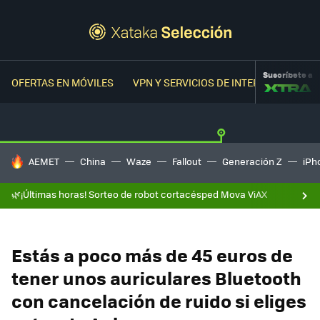
Suscríbete a
OFERTAS EN MÓVILES
VPN Y SERVICIOS DE INTERNET
OFER
HOY SE HABLA DE
AEMET
China
Waze
Fallout
Generación Z
iPh
🌿¡Últimas horas! Sorteo de robot cortacésped Mova ViAX
Estás a poco más de 45 euros de
tener unos auriculares Bluetooth
con cancelación de ruido si eliges