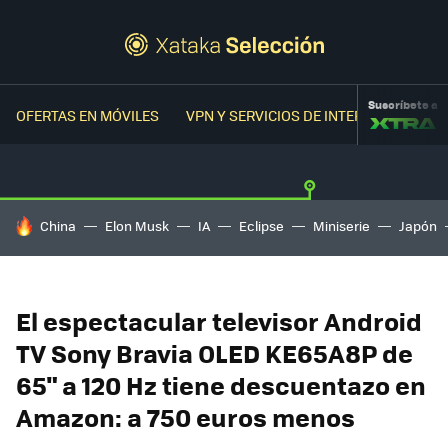
Suscríbete a
OFERTAS EN MÓVILES
VPN Y SERVICIOS DE INTERNET
OFER
HOY SE HABLA DE
China
Elon Musk
IA
Eclipse
Miniserie
Japón
El espectacular televisor Android
TV Sony Bravia OLED KE65A8P de
65" a 120 Hz tiene descuentazo en
Amazon: a 750 euros menos