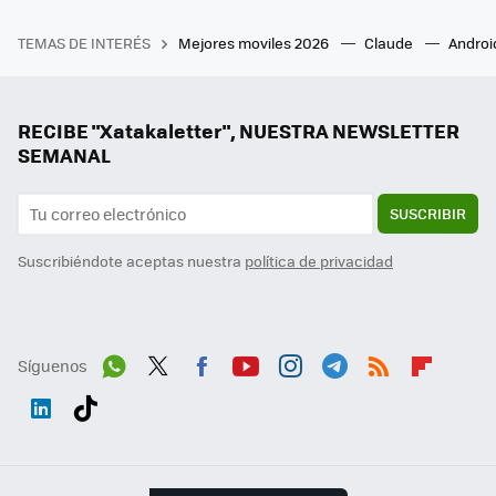
TEMAS DE INTERÉS
Mejores moviles 2026
Claude
Androi
RECIBE "Xatakaletter", NUESTRA NEWSLETTER
SEMANAL
SUSCRIBIR
Suscribiéndote aceptas nuestra
política de privacidad
Síguenos
Wh
Twit
Fac
You
Inst
Tele
RSS
Flip
ats
ter
ebo
tub
agr
gra
boa
Link
Tikt
App
ok
e
am
m
rd
edI
ok