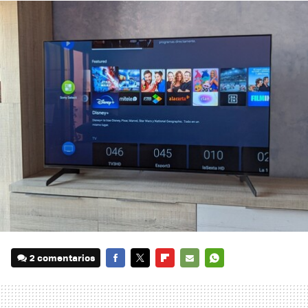
2 comentarios
FACEBOOK
TWITTER
FLIPBOARD
E-
WHATSAPP
MAIL