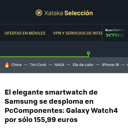
Suscríbete a
OFERTAS EN MÓVILES
VPN Y SERVICIOS DE INTERNET
OFER
HOY SE HABLA DE
China
Tim Cook
NASA
Ola de calor
iPhone 18
El elegante smartwatch de
Samsung se desploma en
PcComponentes: Galaxy Watch4
por sólo 155,99 euros