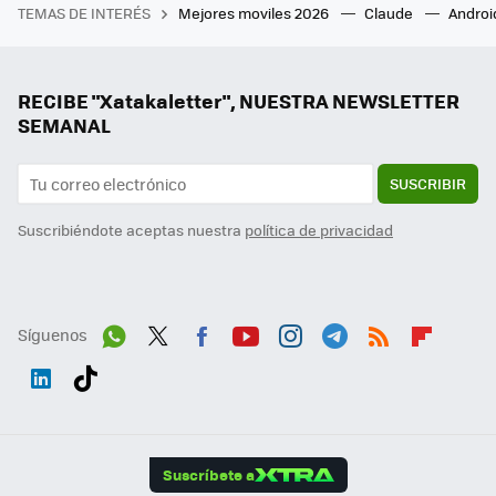
TEMAS DE INTERÉS
Mejores moviles 2026
Claude
Androi
RECIBE "Xatakaletter", NUESTRA NEWSLETTER
SEMANAL
SUSCRIBIR
Suscribiéndote aceptas nuestra
política de privacidad
Síguenos
Wh
Twit
Fac
You
Inst
Tele
RSS
Flip
ats
ter
ebo
tub
agr
gra
boa
Link
Tikt
App
ok
e
am
m
rd
edI
ok
Suscríbete a
n