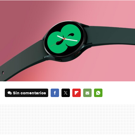
Sin comentarios
FACEBOOK
TWITTER
FLIPBOARD
E-
WHATSAPP
MAIL