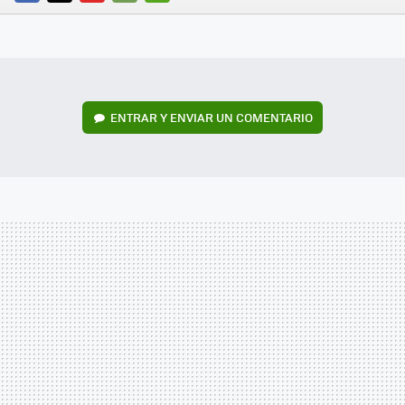
FACEBOOK
TWITTER
FLIPBOARD
E-
WHATSAPP
MAIL
ENTRAR Y ENVIAR UN COMENTARIO