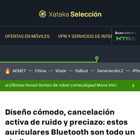
Suscríbete a
OFERTAS EN MÓVILES
VPN Y SERVICIOS DE INTERNET
OFER
HOY SE HABLA DE
AEMET
China
Waze
Fallout
Generación Z
iPh
🌿¡Últimas horas! Sorteo de robot cortacésped Mova ViAX
Diseño cómodo, cancelación
activa de ruido y preciazo: estos
auriculares Bluetooth son todo un