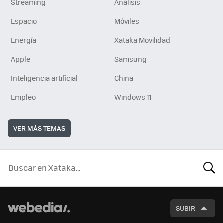
Streaming
Análisis
Espacio
Móviles
Energía
Xataka Movilidad
Apple
Samsung
Inteligencia artificial
China
Empleo
Windows 11
VER MÁS TEMAS
BUSCA
SUBIR