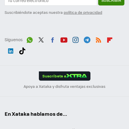
SUSCRIBIR
Suscribiéndote aceptas nuestra
política de privacidad
Síguenos
Wh
Twit
Fac
You
Inst
Tele
RSS
Flip
ats
ter
ebo
tub
agr
gra
boa
Link
Tikt
App
ok
e
am
m
rd
edI
ok
Suscríbete a
n
Apoya a Xataka y disfruta ventajas exclusivas
En Xataka hablamos de...