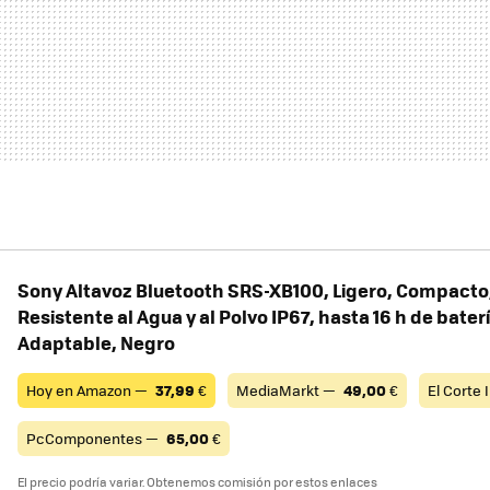
Sony Altavoz Bluetooth SRS-XB100, Ligero, Compacto
Resistente al Agua y al Polvo IP67, hasta 16 h de bater
Adaptable, Negro
Hoy en Amazon —
37,99
€
MediaMarkt —
49,00
€
El Corte
PcComponentes —
65,00
€
El precio podría variar. Obtenemos comisión por estos enlaces