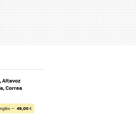
, Altavoz
ía, Correa
 Inglés —
49,00
€