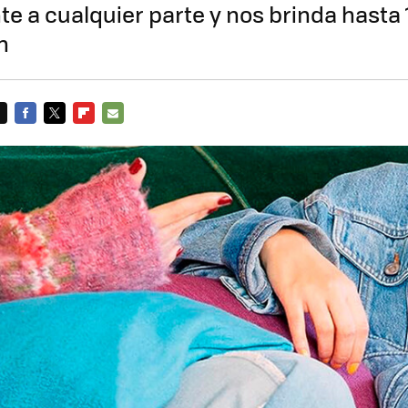
a cualquier parte y nos brinda hasta 
ón
FACEBOOK
TWITTER
FLIPBOARD
E-
MAIL