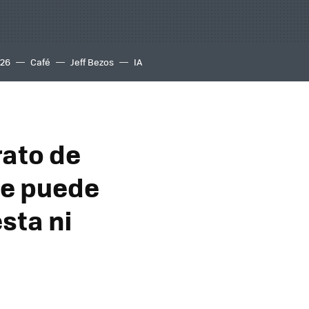
S26
Café
Jeff Bezos
IA
rato de
se puede
sta ni