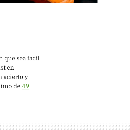
h que sea fácil
st en
 acierto y
ínimo de
49