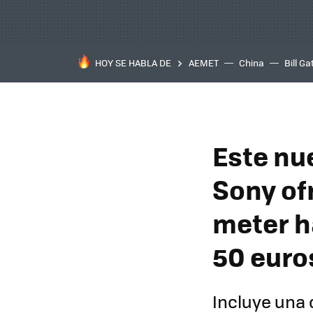
HOY SE HABLA DE
AEMET
China
Bill Ga
Este nu
Sony of
meter h
50 euro
Incluye una 