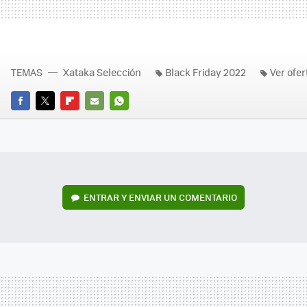
TEMAS
Xataka Selección
Black Friday 2022
Ver ofer
FACEBOOK
TWITTER
FLIPBOARD
E-
WHATSAPP
MAIL
ENTRAR Y ENVIAR UN COMENTARIO