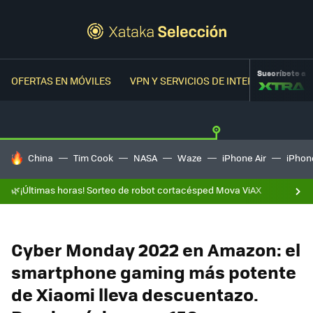
Suscríbete a
OFERTAS EN MÓVILES
VPN Y SERVICIOS DE INTERNET
OFER
HOY SE HABLA DE
China
Tim Cook
NASA
Waze
iPhone Air
iPhone
🌿¡Últimas horas! Sorteo de robot cortacésped Mova ViAX
Cyber Monday 2022 en Amazon: el
smartphone gaming más potente
de Xiaomi lleva descuentazo.