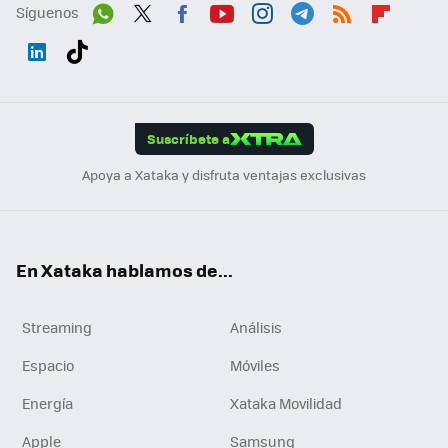
Síguenos
Wh
Twit
Fac
You
Inst
Tele
RSS
Flip
ats
ter
ebo
tub
agr
gra
boa
Link
Tikt
App
ok
e
am
m
rd
edI
ok
Suscríbete a
n
Apoya a Xataka y disfruta ventajas exclusivas
En Xataka hablamos de...
Streaming
Análisis
Espacio
Móviles
Energía
Xataka Movilidad
Apple
Samsung