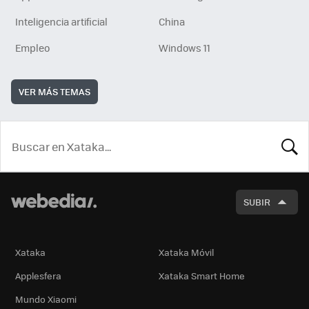
Inteligencia artificial
China
Empleo
Windows 11
VER MÁS TEMAS
BUSCA
SUBIR
Xataka
Xataka Móvil
Applesfera
Xataka Smart Home
Mundo Xiaomi