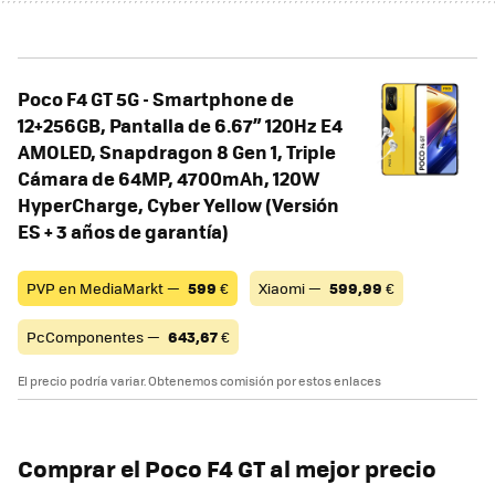
Poco F4 GT 5G - Smartphone de
12+256GB, Pantalla de 6.67” 120Hz E4
AMOLED, Snapdragon 8 Gen 1, Triple
Cámara de 64MP, 4700mAh, 120W
HyperCharge, Cyber Yellow (Versión
ES + 3 años de garantía)
PVP en MediaMarkt —
599
€
Xiaomi —
599,99
€
PcComponentes —
643,67
€
El precio podría variar. Obtenemos comisión por estos enlaces
Comprar el Poco F4 GT al mejor precio