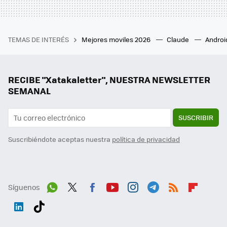
TEMAS DE INTERÉS
Mejores moviles 2026
Claude
Androi
RECIBE "Xatakaletter", NUESTRA NEWSLETTER
SEMANAL
SUSCRIBIR
Suscribiéndote aceptas nuestra
política de privacidad
Síguenos
Wh
Twit
Fac
You
Inst
Tele
RSS
Flip
ats
ter
ebo
tub
agr
gra
boa
Link
Tikt