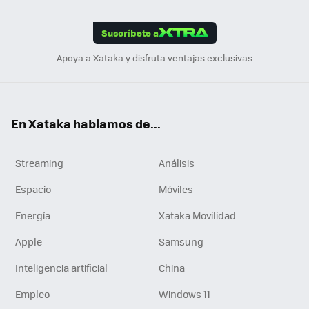
App
ok
e
am
m
rd
edI
ok
Suscríbete a
n
Apoya a Xataka y disfruta ventajas exclusivas
En Xataka hablamos de...
Streaming
Análisis
Espacio
Móviles
Energía
Xataka Movilidad
Apple
Samsung
Inteligencia artificial
China
Empleo
Windows 11