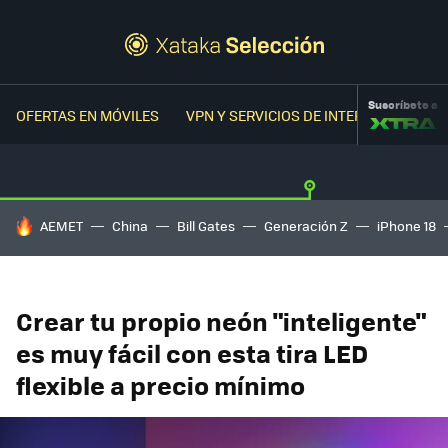
Suscríbete a
OFERTAS EN MÓVILES
VPN Y SERVICIOS DE INTERNET
OFER
HOY SE HABLA DE
AEMET
China
Bill Gates
Generación Z
iPhone 18
Crear tu propio neón "inteligente"
es muy fácil con esta tira LED
flexible a precio mínimo