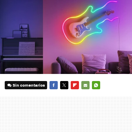
Sin comentarios
FACEBOOK
TWITTER
FLIPBOARD
E-
WHATSAPP
MAIL