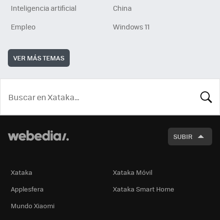
Inteligencia artificial
China
Empleo
Windows 11
VER MÁS TEMAS
BUSCA
SUBIR
Xataka
Xataka Móvil
Applesfera
Xataka Smart Home
Mundo Xiaomi