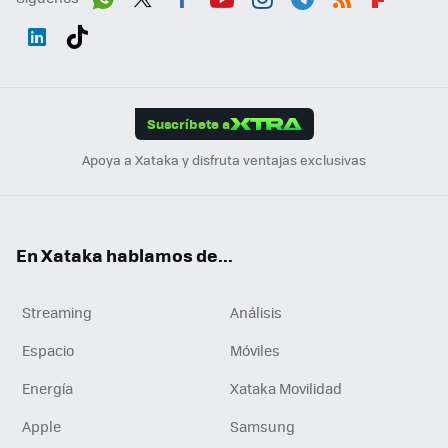
Wh
Twit
Fac
You
Inst
Tele
RSS
Flip
ats
ter
ebo
tub
agr
gra
boa
Link
Tikt
App
ok
e
am
m
rd
edI
ok
Suscríbete a
n
Apoya a Xataka y disfruta ventajas exclusivas
En Xataka hablamos de...
Streaming
Análisis
Espacio
Móviles
Energía
Xataka Movilidad
Apple
Samsung