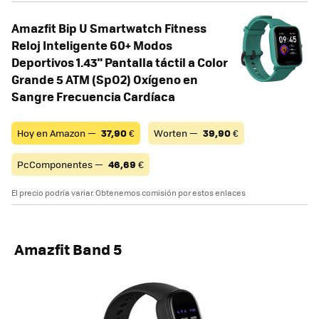
Amazfit Bip U Smartwatch Fitness
Reloj Inteligente 60+ Modos
Deportivos 1.43" Pantalla táctil a Color
Grande 5 ATM (SpO2) Oxígeno en
Sangre Frecuencia Cardíaca
Hoy en Amazon —
37,90
€
Worten —
39,90
€
PcComponentes —
46,69
€
El precio podría variar. Obtenemos comisión por estos enlaces
Amazfit Band 5