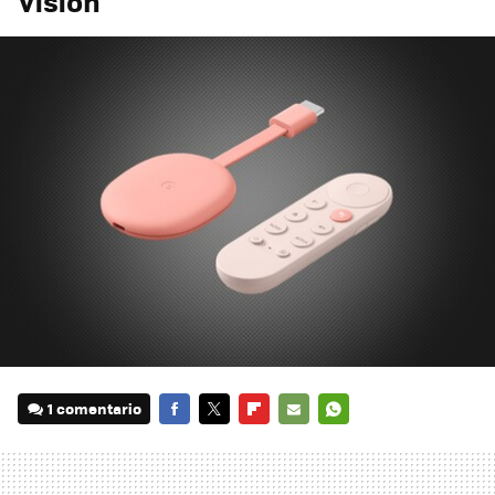
Vision
1 comentario
FACEBOOK
TWITTER
FLIPBOARD
E-
WHATSAPP
MAIL