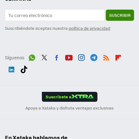
SUSCRIBIR
Suscribiéndote aceptas nuestra
política de privacidad
Síguenos
Wh
Twit
Fac
You
Inst
Tele
RSS
Flip
ats
ter
ebo
tub
agr
gra
boa
Link
Tikt
App
ok
e
am
m
rd
edI
ok
Suscríbete a
n
Apoya a Xataka y disfruta ventajas exclusivas
En Xataka hablamos de...