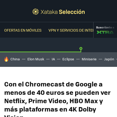
Suscríbete a
OFERTAS EN MÓVILES
VPN Y SERVICIOS DE INTERNET
OFER
HOY SE HABLA DE
China
Elon Musk
IA
Eclipse
Miniserie
Japón
Con el Chromecast de Google a
menos de 40 euros se pueden ver
Netflix, Prime Video, HBO Max y
más plataformas en 4K Dolby