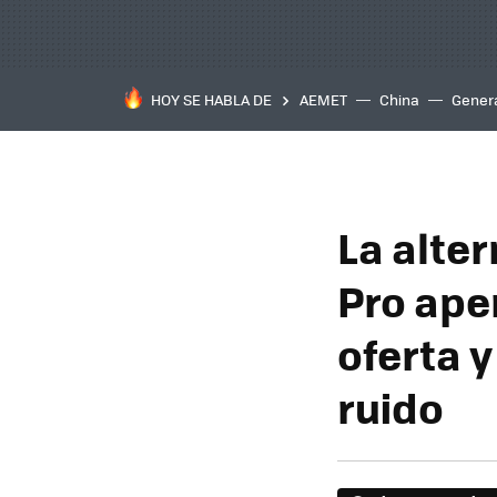
HOY SE HABLA DE
AEMET
China
Gener
La alte
Pro ape
oferta 
ruido