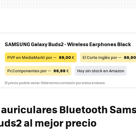
SAMSUNG Galaxy Buds2 - Wireless Earphones Black
PVP en MediaMarkt por —
89,00
€
El Corte Inglés por —
89,90
PcComponentes por —
99,89
€
Hoy sin stock en Amazon
El precio podría variar. Obtenemos comisión por estos enlaces
auriculares Bluetooth Sam
uds2 al mejor precio