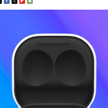
FACEBOOK
TWITTER
FLIPBOARD
E-
MAIL