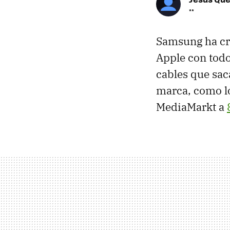
**
Samsung ha cre
Apple con todo
cables que sac
marca, como l
MediaMarkt a