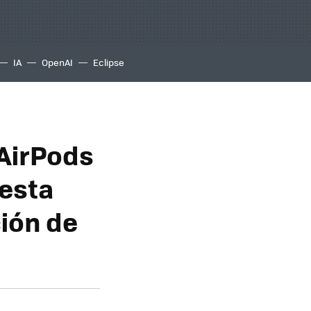
IA
OpenAI
Eclipse
 AirPods
 esta
ción de