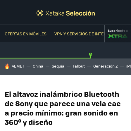
Suscríbete a
OFERTAS EN MÓVILES
VPN Y SERVICIOS DE INTERNET
OFER
HOY SE HABLA DE
AEMET
China
Sequía
Fallout
Generación Z
iP
El altavoz inalámbrico Bluetooth
de Sony que parece una vela cae
a precio mínimo: gran sonido en
360º y diseño