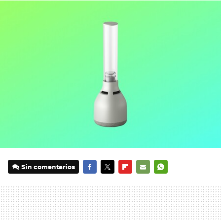
Sin comentarios
FACEBOOK
TWITTER
FLIPBOARD
E-
WHATSAPP
MAIL