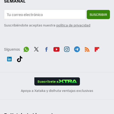
SEMANAL
SUSCRIBIR
Suscribiéndote aceptas nuestra
política de privacidad
Síguenos
Wh
Twit
Fac
You
Inst
Tele
RSS
Flip
ats
ter
ebo
tub
agr
gra
boa
Link
Tikt
App
ok
e
am
m
rd
edI
ok
Suscríbete a
n
Apoya a Xataka y disfruta ventajas exclusivas