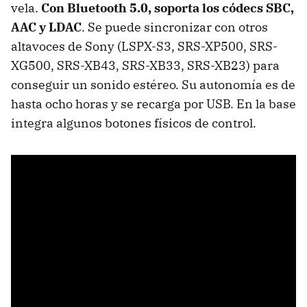
vela.
Con Bluetooth 5.0, soporta los códecs SBC,
AAC y LDAC
. Se puede sincronizar con otros
altavoces de Sony (LSPX-S3, SRS-XP500, SRS-
XG500, SRS-XB43, SRS-XB33, SRS-XB23) para
conseguir un sonido estéreo. Su autonomía es de
hasta ocho horas y se recarga por USB. En la base
integra algunos botones físicos de control.