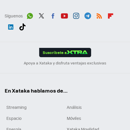
Síguenos
Wh
Twit
Fac
You
Inst
Tele
RSS
Flip
ats
ter
ebo
tub
agr
gra
boa
Link
Tikt
App
ok
e
am
m
rd
edI
ok
Suscríbete a
n
Apoya a Xataka y disfruta ventajas exclusivas
En Xataka hablamos de...
Streaming
Análisis
Espacio
Móviles
Energía
Xataka Movilidad