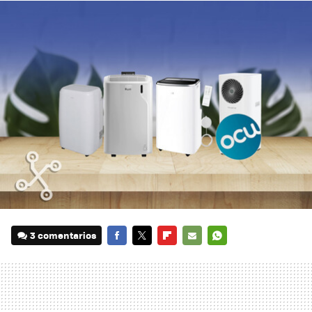
3 comentarios
FACEBOOK
TWITTER
FLIPBOARD
E-
WHATSAPP
MAIL