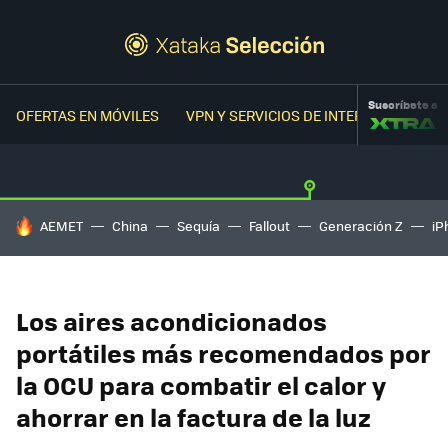
Suscríbete a
OFERTAS EN MÓVILES
VPN Y SERVICIOS DE INTERNET
OFER
HOY SE HABLA DE
AEMET
China
Sequía
Fallout
Generación Z
iP
Los aires acondicionados
portátiles más recomendados por
la OCU para combatir el calor y
ahorrar en la factura de la luz