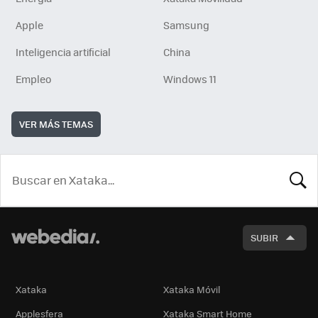
Apple
Samsung
Inteligencia artificial
China
Empleo
Windows 11
VER MÁS TEMAS
BUSCA
SUBIR
Xataka
Xataka Móvil
Applesfera
Xataka Smart Home