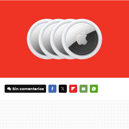
Sin comentarios
FACEBOOK
TWITTER
FLIPBOARD
E-
WHATSAPP
MAIL