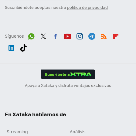
Suscribiéndote aceptas nuestra
política de privacidad
Síguenos
Wh
Twit
Fac
You
Inst
Tele
RSS
Flip
ats
ter
ebo
tub
agr
gra
boa
Link
Tikt
App
ok
e
am
m
rd
edI
ok
Suscríbete a
n
Apoya a Xataka y disfruta ventajas exclusivas
En Xataka hablamos de...
Streaming
Análisis