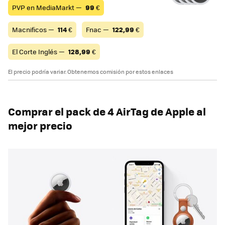
PVP en MediaMarkt —
99
€
Macnificos —
114
€
Fnac —
122,99
€
El Corte Inglés —
128,99
€
El precio podría variar. Obtenemos comisión por estos enlaces
Comprar el pack de 4 AirTag de Apple al
mejor precio