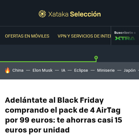
Suscríbete a
OFERTAS EN MÓVILES
VPN Y SERVICIOS DE INTERNET
OFER
HOY SE HABLA DE
China
Elon Musk
IA
Eclipse
Miniserie
Japón
Adelántate al Black Friday
comprando el pack de 4 AirTag
por 99 euros: te ahorras casi 15
euros por unidad