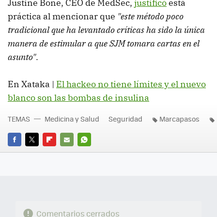
Justine Bone, CEO de MedSec,
justificó
está
práctica al mencionar que
"este método poco
tradicional que ha levantado críticas ha sido la única
manera de estimular a que SJM tomara cartas en el
asunto"
.
En Xataka |
El hackeo no tiene límites y el nuevo
blanco son las bombas de insulina
TEMAS
Medicina y Salud
Seguridad
Marcapasos
FACEBOOK
TWITTER
FLIPBOARD
E-
WHATSAPP
MAIL
Comentarios cerrados