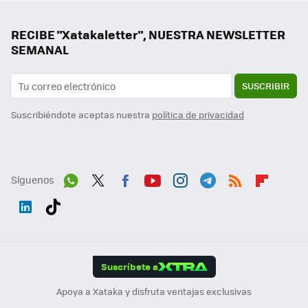
RECIBE "Xatakaletter", NUESTRA NEWSLETTER
SEMANAL
SUSCRIBIR
Suscribiéndote aceptas nuestra
política de privacidad
Síguenos
Wh
Twit
Fac
You
Inst
Tele
RSS
Flip
ats
ter
ebo
tub
agr
gra
boa
Link
Tikt
App
ok
e
am
m
rd
edI
ok
Suscríbete a
n
Apoya a Xataka y disfruta ventajas exclusivas