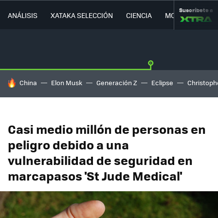
Suscríbete a
ANÁLISIS
XATAKA SELECCIÓN
CIENCIA
MOVILIDAD
HOY SE HABLA DE
China
Elon Musk
Generación Z
Eclipse
Christoph
Casi medio millón de personas en
peligro debido a una
vulnerabilidad de seguridad en
marcapasos 'St Jude Medical'