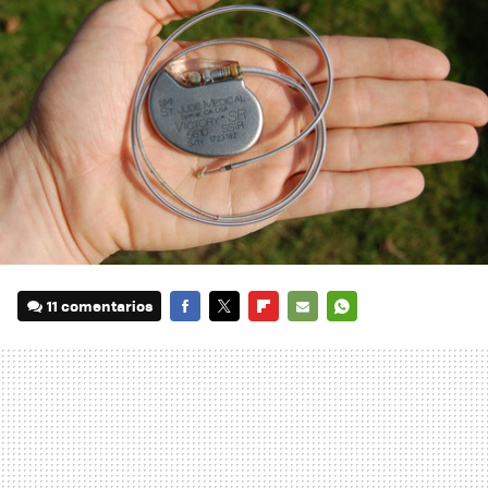
11 comentarios
FACEBOOK
TWITTER
FLIPBOARD
E-
WHATSAPP
MAIL