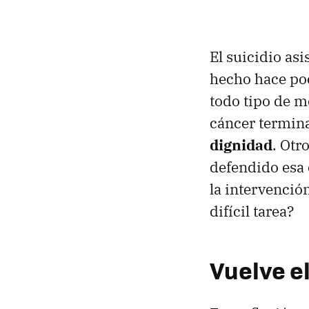
El suicidio as
hecho hace po
todo tipo de m
cáncer termina
dignidad
. Otr
defendido esa 
la intervención
difícil tarea?
Vuelve e