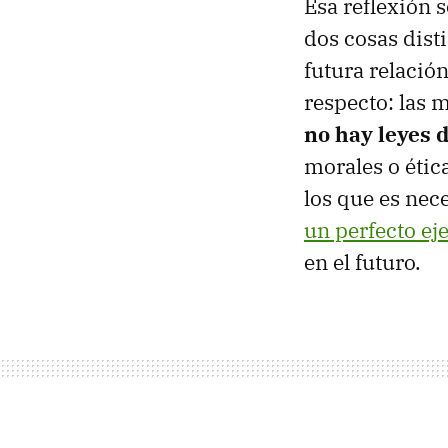
Esa reflexión s
dos cosas dist
futura relació
respecto: las 
no hay leyes d
morales o étic
los que es nece
un perfecto ej
en el futuro.