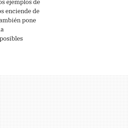
os ejemplos de
os enciende de
 también pone
ma
 posibles