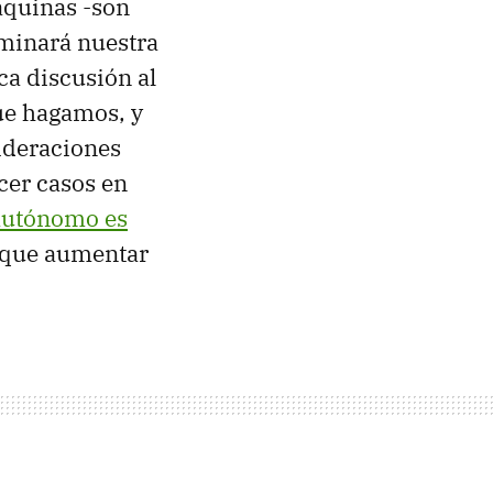
máquinas -son
rminará nuestra
ca discusión al
ue hagamos, y
ideraciones
cer casos en
autónomo es
s que aumentar