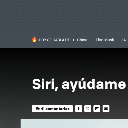
HOY SE HABLA DE
China
Elon Musk
IA
Siri, ayúdame
41 comentarios
FACEBOOK
TWITTER
FLIPBOARD
E-
MAIL