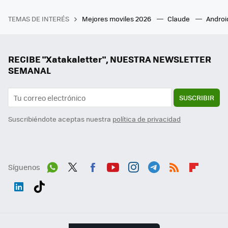
TEMAS DE INTERÉS
Mejores moviles 2026
Claude
Androi
RECIBE "Xatakaletter", NUESTRA NEWSLETTER
SEMANAL
SUSCRIBIR
Suscribiéndote aceptas nuestra
política de privacidad
Síguenos
Wh
Twit
Fac
You
Inst
Tele
RSS
Flip
ats
ter
ebo
tub
agr
gra
boa
Link
Tikt
App
ok
e
am
m
rd
edI
ok