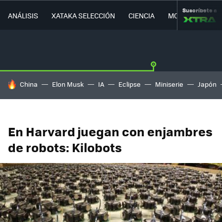
Suscríbete a
ANÁLISIS
XATAKA SELECCIÓN
CIENCIA
MOVILIDAD
HOY SE HABLA DE
China
Elon Musk
IA
Eclipse
Miniserie
Japón
En Harvard juegan con enjambres
de robots: Kilobots