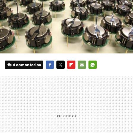
4 comentarios
FACEBOOK
TWITTER
FLIPBOARD
E-
WHATSAPP
MAIL