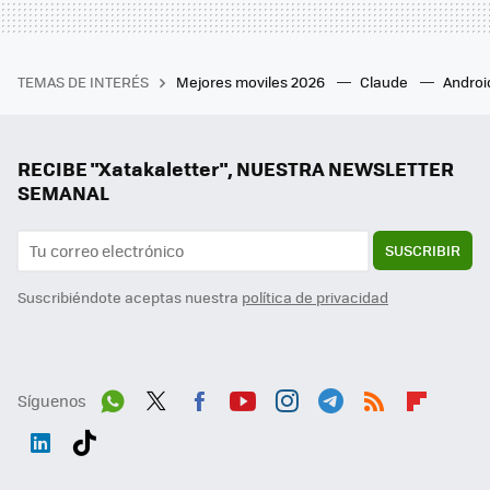
TEMAS DE INTERÉS
Mejores moviles 2026
Claude
Androi
RECIBE "Xatakaletter", NUESTRA NEWSLETTER
SEMANAL
SUSCRIBIR
Suscribiéndote aceptas nuestra
política de privacidad
Síguenos
Wh
Twit
Fac
You
Inst
Tele
RSS
Flip
ats
ter
ebo
tub
agr
gra
boa
Link
Tikt