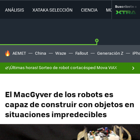
Suscríbete a
ANÁLISIS
XATAKA SELECCIÓN
CIENCIA
MOVILIDAD
HOY SE HABLA DE
AEMET
China
Waze
Fallout
Generación Z
iPh
🌿¡Últimas horas! Sorteo de robot cortacésped Mova ViAX
El MacGyver de los robots es
capaz de construir con objetos en
situaciones impredecibles