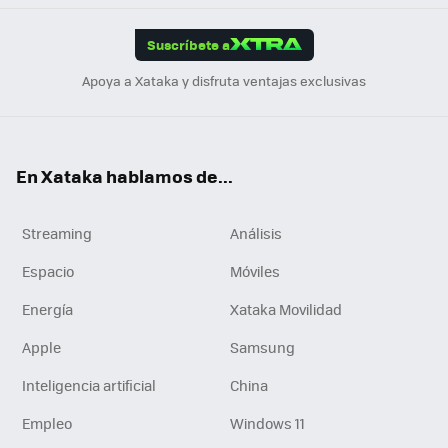
App
ok
e
am
m
rd
edI
ok
Suscríbete a
n
Apoya a Xataka y disfruta ventajas exclusivas
En Xataka hablamos de...
Streaming
Análisis
Espacio
Móviles
Energía
Xataka Movilidad
Apple
Samsung
Inteligencia artificial
China
Empleo
Windows 11