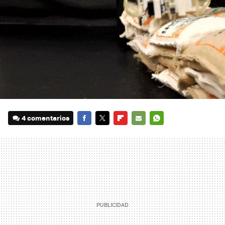
4 comentarios
FACEBOOK
TWITTER
FLIPBOARD
E-
WHATSAPP
MAIL