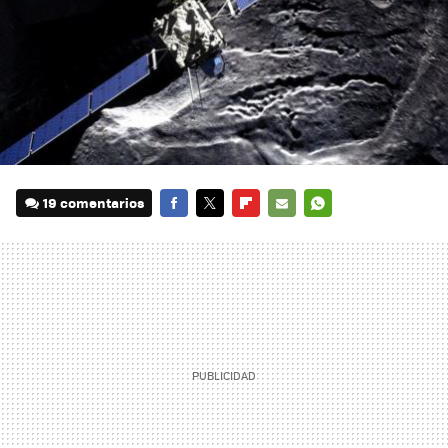
19 comentarios
FACEBOOK
TWITTER
FLIPBOARD
E-
WHATSAPP
MAIL