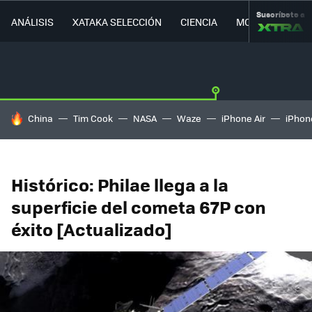
Suscríbete a
ANÁLISIS
XATAKA SELECCIÓN
CIENCIA
MOVILIDAD
HOY SE HABLA DE
China
Tim Cook
NASA
Waze
iPhone Air
iPhone
Histórico: Philae llega a la
superficie del cometa 67P con
éxito [Actualizado]