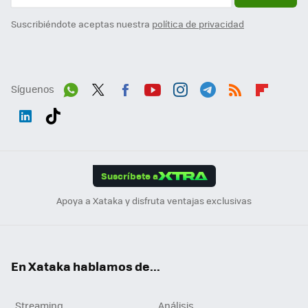
Suscribiéndote aceptas nuestra
política de privacidad
Síguenos
Wh
Twit
Fac
You
Inst
Tele
RSS
Flip
ats
ter
ebo
tub
agr
gra
boa
Link
Tikt
App
ok
e
am
m
rd
edI
ok
Suscríbete a
n
Apoya a Xataka y disfruta ventajas exclusivas
En Xataka hablamos de...
Streaming
Análisis