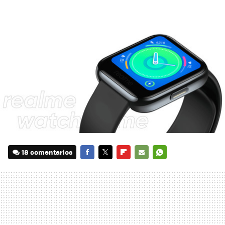
18 comentarios
FACEBOOK
TWITTER
FLIPBOARD
E-
WHATSAPP
MAIL