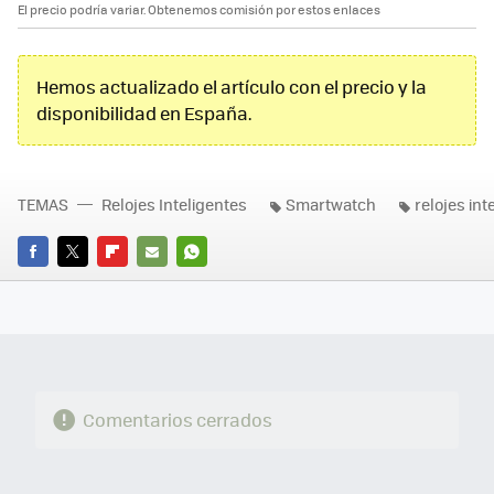
El precio podría variar. Obtenemos comisión por estos enlaces
Hemos actualizado el artículo con el precio y la
disponibilidad en España.
TEMAS
Relojes Inteligentes
Smartwatch
relojes int
FACEBOOK
TWITTER
FLIPBOARD
E-
WHATSAPP
MAIL
Comentarios cerrados