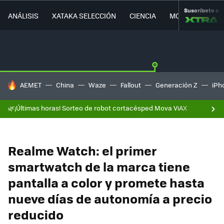
Suscríbete a
ANÁLISIS
XATAKA SELECCIÓN
CIENCIA
MOVILIDAD
HOY SE HABLA DE
AEMET
China
Waze
Fallout
Generación Z
iPh
🌿¡Últimas horas! Sorteo de robot cortacésped Mova ViAX
Realme Watch: el primer
smartwatch de la marca tiene
pantalla a color y promete hasta
nueve días de autonomía a precio
reducido