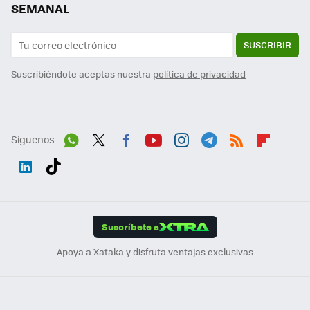
SEMANAL
SUSCRIBIR
Suscribiéndote aceptas nuestra
política de privacidad
Síguenos
Wh
Twit
Fac
You
Inst
Tele
RSS
Flip
ats
ter
ebo
tub
agr
gra
boa
Link
Tikt
App
ok
e
am
m
rd
edI
ok
Suscríbete a
n
Apoya a Xataka y disfruta ventajas exclusivas