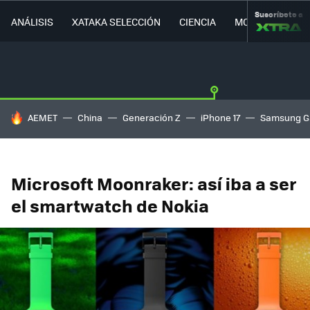
Suscríbete a
ANÁLISIS
XATAKA SELECCIÓN
CIENCIA
MOVILIDAD
HOY SE HABLA DE
AEMET
China
Generación Z
iPhone 17
Samsung G
Microsoft Moonraker: así iba a ser
el smartwatch de Nokia