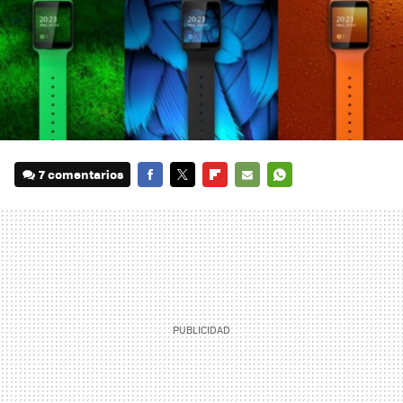
7 comentarios
FACEBOOK
TWITTER
FLIPBOARD
E-
WHATSAPP
MAIL