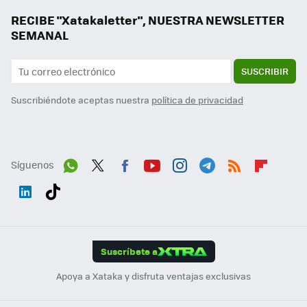
RECIBE "Xatakaletter", NUESTRA NEWSLETTER
SEMANAL
SUSCRIBIR
Suscribiéndote aceptas nuestra
política de privacidad
Síguenos
Wh
Twit
Fac
You
Inst
Tele
RSS
Flip
ats
ter
ebo
tub
agr
gra
boa
Link
Tikt
App
ok
e
am
m
rd
edI
ok
Suscríbete a
n
Apoya a Xataka y disfruta ventajas exclusivas