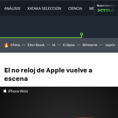
Suscríbete a
ANÁLISIS
XATAKA SELECCIÓN
CIENCIA
MOVILIDAD
HOY SE HABLA DE
China
Elon Musk
IA
Eclipse
Miniserie
Japón
El no reloj de Apple vuelve a
escena