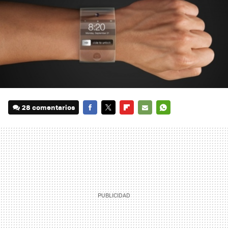
28 comentarios
FACEBOOK
TWITTER
FLIPBOARD
E-
WHATSAPP
MAIL