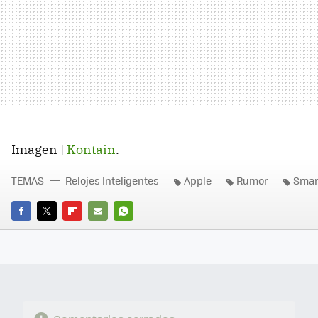
Imagen |
Kontain
.
TEMAS
Relojes Inteligentes
Apple
Rumor
Smar
FACEBOOK
TWITTER
FLIPBOARD
E-
WHATSAPP
MAIL