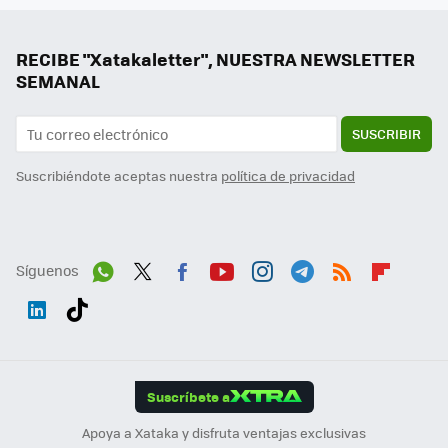
RECIBE "Xatakaletter", NUESTRA NEWSLETTER
SEMANAL
SUSCRIBIR
Suscribiéndote aceptas nuestra
política de privacidad
Síguenos
Wh
Twit
Fac
You
Inst
Tele
RSS
Flip
ats
ter
ebo
tub
agr
gra
boa
Link
Tikt
App
ok
e
am
m
rd
edI
ok
Suscríbete a
n
Apoya a Xataka y disfruta ventajas exclusivas