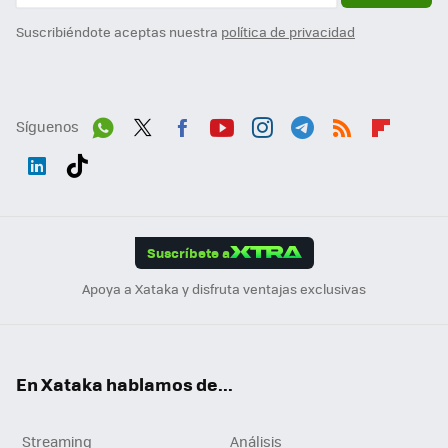
Suscribiéndote aceptas nuestra
política de privacidad
Síguenos
Wh
Twit
Fac
You
Inst
Tele
RSS
Flip
ats
ter
ebo
tub
agr
gra
boa
Link
Tikt
App
ok
e
am
m
rd
edI
ok
Suscríbete a
n
Apoya a Xataka y disfruta ventajas exclusivas
En Xataka hablamos de...
Streaming
Análisis