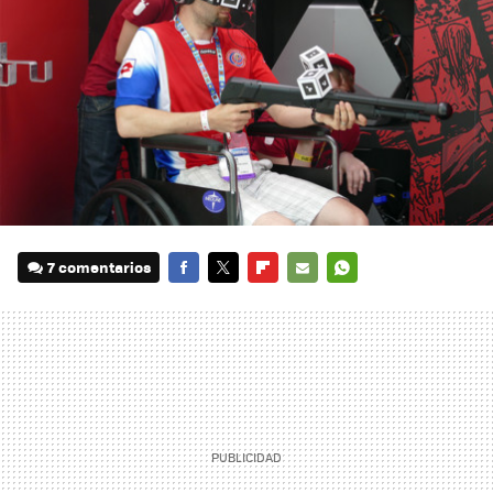
7 comentarios
FACEBOOK
TWITTER
FLIPBOARD
E-
WHATSAPP
MAIL