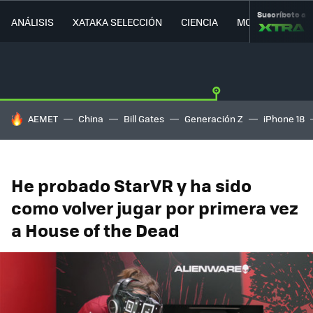
Suscríbete a
ANÁLISIS
XATAKA SELECCIÓN
CIENCIA
MOVILIDAD
HOY SE HABLA DE
AEMET
China
Bill Gates
Generación Z
iPhone 18
He probado StarVR y ha sido
como volver jugar por primera vez
a House of the Dead