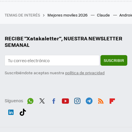
TEMAS DE INTERÉS
Mejores moviles 2026
Claude
Androi
RECIBE "Xatakaletter", NUESTRA NEWSLETTER
SEMANAL
SUSCRIBIR
Suscribiéndote aceptas nuestra
política de privacidad
Síguenos
Wh
Twit
Fac
You
Inst
Tele
RSS
Flip
ats
ter
ebo
tub
agr
gra
boa
Link
Tikt
App
ok
e
am
m
rd
edI
ok