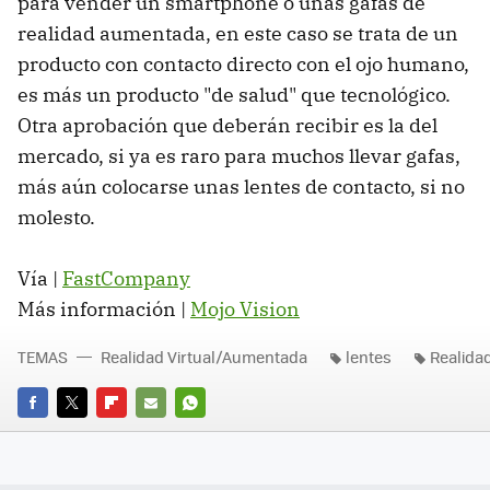
para vender un smartphone o unas gafas de
realidad aumentada, en este caso se trata de un
producto con contacto directo con el ojo humano,
es más un producto "de salud" que tecnológico.
Otra aprobación que deberán recibir es la del
mercado, si ya es raro para muchos llevar gafas,
más aún colocarse unas lentes de contacto, si no
molesto.
Vía |
FastCompany
Más información |
Mojo Vision
TEMAS
Realidad Virtual/Aumentada
lentes
Realida
FACEBOOK
TWITTER
FLIPBOARD
E-
WHATSAPP
MAIL