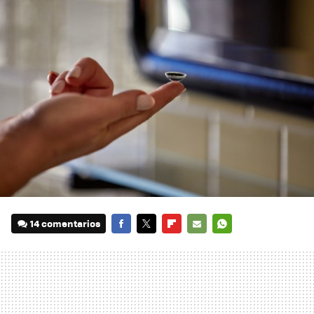
14 comentarios
FACEBOOK
TWITTER
FLIPBOARD
E-
WHATSAPP
MAIL