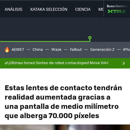
Suscríbete a
ANÁLISIS
XATAKA SELECCIÓN
CIENCIA
MOVILIDAD
HOY SE HABLA DE
AEMET
China
Waze
Fallout
Generación Z
iPh
🌿¡Últimas horas! Sorteo de robot cortacésped Mova ViAX
Estas lentes de contacto tendrán
realidad aumentada gracias a
una pantalla de medio milímetro
que alberga 70.000 píxeles