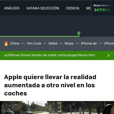
Suscríbete a
ANÁLISIS
XATAKA SELECCIÓN
CIENCIA
MOVILIDAD
HOY SE HABLA DE
China
Tim Cook
NASA
Waze
iPhone Air
iPhone
🌿¡Últimas horas! Sorteo de robot cortacésped Mova ViAX
Apple quiere llevar la realidad
aumentada a otro nivel en los
coches