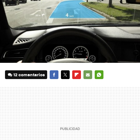
12 comentarios
FACEBOOK
TWITTER
FLIPBOARD
E-
WHATSAPP
MAIL