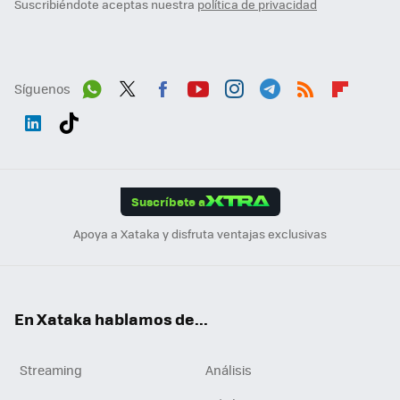
Suscribiéndote aceptas nuestra
política de privacidad
Síguenos
Wh
Twit
Fac
You
Inst
Tele
RSS
Flip
ats
ter
ebo
tub
agr
gra
boa
Link
Tikt
App
ok
e
am
m
rd
edI
ok
Suscríbete a
n
Apoya a Xataka y disfruta ventajas exclusivas
En Xataka hablamos de...
Streaming
Análisis