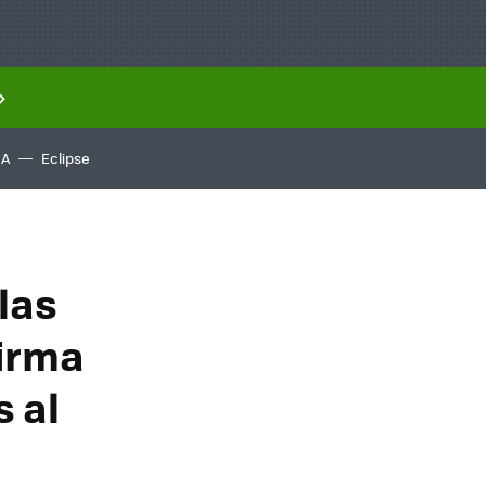
IA
Eclipse
 las
firma
 al