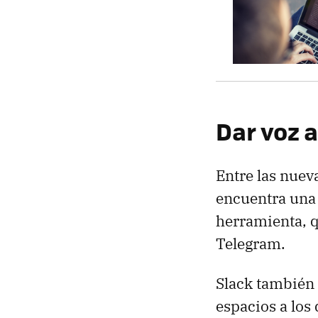
Dar voz a
Entre las nuev
encuentra una
herramienta, qu
Telegram.
Slack también
espacios a los