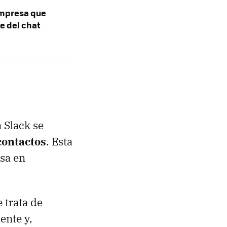
 empresa que
e del chat
 Slack se
contactos
. Esta
usa en
e trata de
ente y,