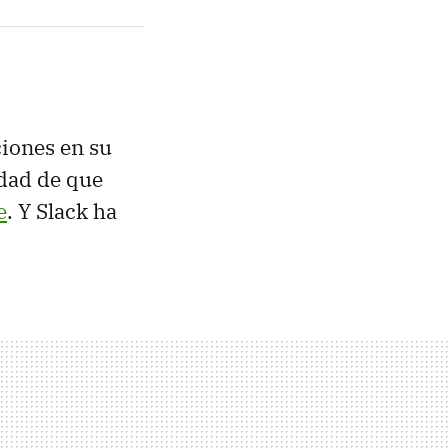
ciones en su
idad de que
e
. Y Slack ha