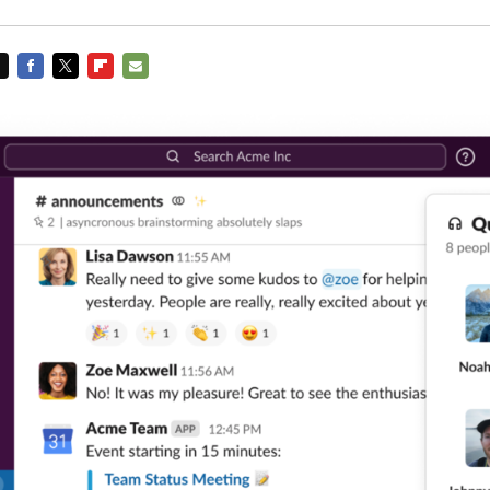
FACEBOOK
TWITTER
FLIPBOARD
E-
MAIL