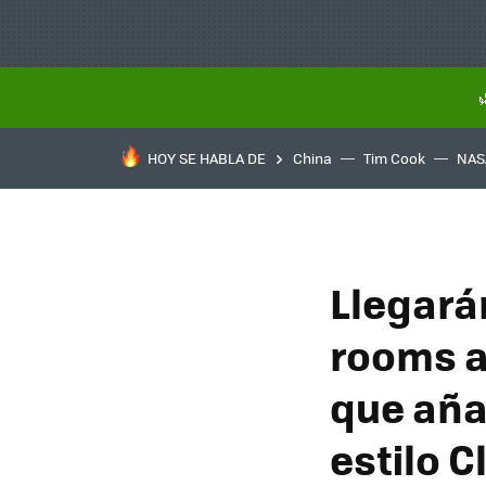
HOY SE HABLA DE
China
Tim Cook
NAS
Llegarán
rooms a
que aña
estilo 