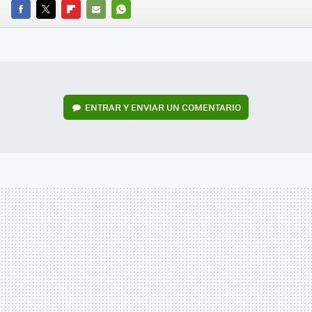
FACEBOOK
TWITTER
FLIPBOARD
E-
WHATSAPP
MAIL
ENTRAR Y ENVIAR UN COMENTARIO