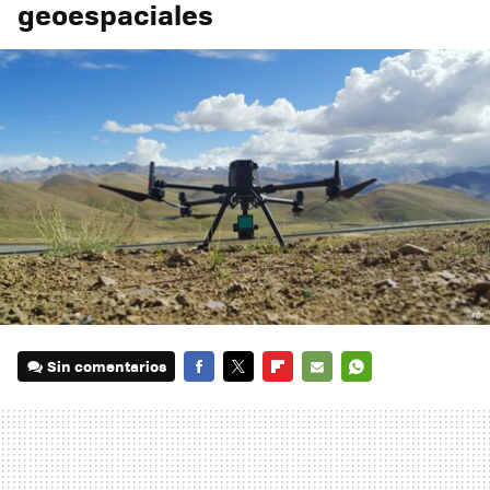
geoespaciales
Sin comentarios
FACEBOOK
TWITTER
FLIPBOARD
E-
WHATSAPP
MAIL