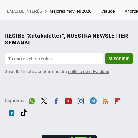
TEMAS DE INTERÉS
Mejores moviles 2026
Claude
Androi
RECIBE "Xatakaletter", NUESTRA NEWSLETTER
SEMANAL
SUSCRIBIR
Suscribiéndote aceptas nuestra
política de privacidad
Síguenos
Wh
Twit
Fac
You
Inst
Tele
RSS
Flip
ats
ter
ebo
tub
agr
gra
boa
Link
Tikt
App
ok
e
am
m
rd
edI
ok