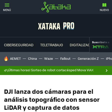
MENÚ
NUEVO
Suscríbete a
CIBERSEGURIDAD
TELETRABAJO
DIGITALIZACIÓN
CLOU
HOY SE HABLA DE
AEMET
China
Waze
Fallout
Generación Z
iPh
🌿¡Últimas horas! Sorteo de robot cortacésped Mova ViAX
DJI lanza dos cámaras para el
análisis topográfico con sensor
LiDAR y captura de datos