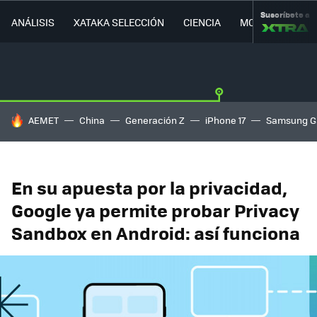
Suscríbete a
ANÁLISIS
XATAKA SELECCIÓN
CIENCIA
MOVILIDAD
HOY SE HABLA DE
AEMET
China
Generación Z
iPhone 17
Samsung G
En su apuesta por la privacidad,
Google ya permite probar Privacy
Sandbox en Android: así funciona