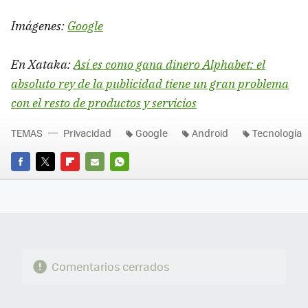
Imágenes:
Google
En Xataka:
Así es como gana dinero Alphabet: el
absoluto rey de la publicidad tiene un gran problema
con el resto de productos y servicios
TEMAS
Privacidad
Google
Android
Tecnología
FACEBOOK
TWITTER
FLIPBOARD
E-
WHATSAPP
MAIL
Comentarios cerrados