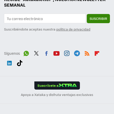
SEMANAL
SUSCRIBIR
Suscribiéndote aceptas nuestra
política de privacidad
Síguenos
Wh
Twit
Fac
You
Inst
Tele
RSS
Flip
ats
ter
ebo
tub
agr
gra
boa
Link
Tikt
App
ok
e
am
m
rd
edI
ok
Suscríbete a
n
Apoya a Xataka y disfruta ventajas exclusivas