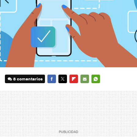
8 comentarios
FACEBOOK
TWITTER
FLIPBOARD
E-
WHATSAPP
MAIL