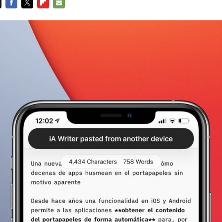
FACEBOOK
TWITTER
FLIPBOARD
E-
MAIL