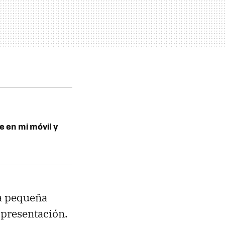
e en mi móvil y
a pequeña
a presentación.