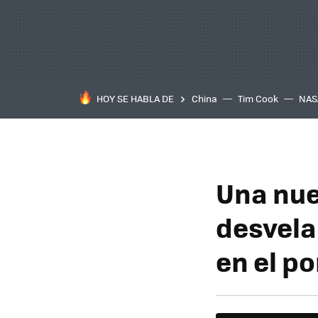
HOY SE HABLA DE
China
Tim Cook
NAS
Una nue
desvel
en el p