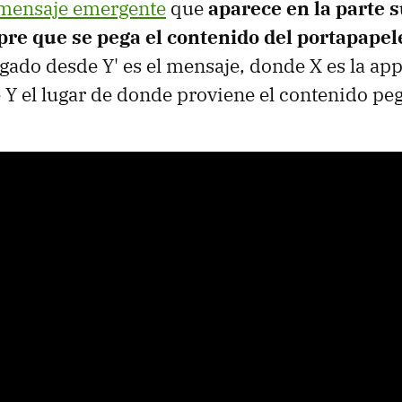
mensaje emergente
que
aparece en la parte s
pre que se pega el contenido del portapapel
egado desde Y' es el mensaje, donde X es la ap
Y el lugar de donde proviene el contenido pe