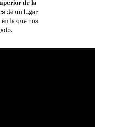
uperior de la
es
de un lugar
p en la que nos
gado.