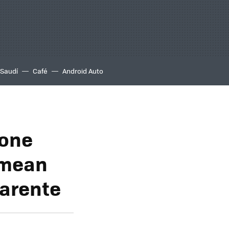
 Saudí
Café
Android Auto
hone
smean
parente