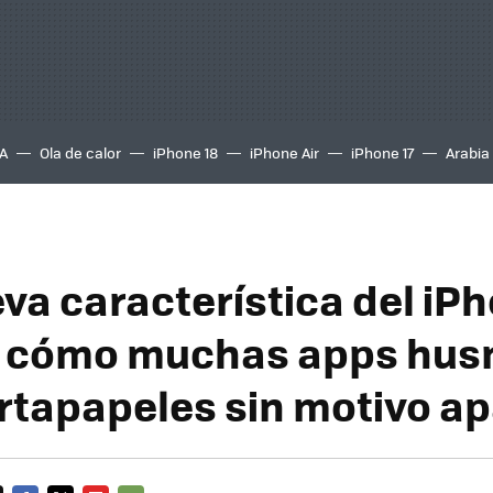
A
Ola de calor
iPhone 18
iPhone Air
iPhone 17
Arabia
va característica del iP
a cómo muchas apps hu
ortapapeles sin motivo a