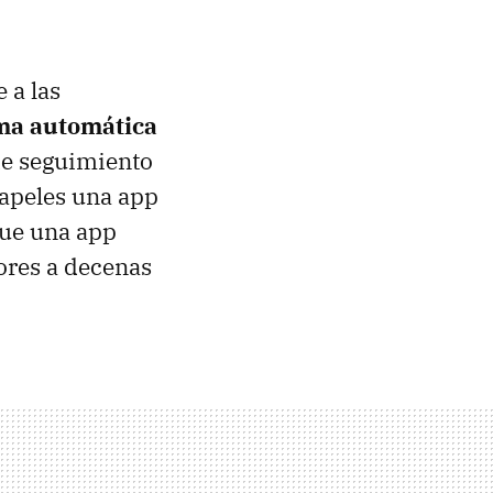
 a las
rma automática
de seguimiento
papeles una app
que una app
lores a decenas