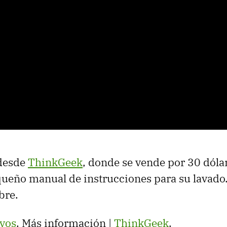
 desde
ThinkGeek
, donde se vende por 30 dóla
ueño manual de instrucciones para su lavado.
bre.
vos
. Más información |
ThinkGeek
.