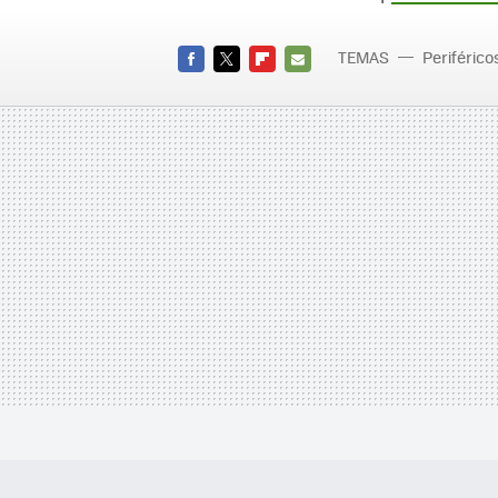
TEMAS
Periférico
FACEBOOK
TWITTER
FLIPBOARD
E-
MAIL