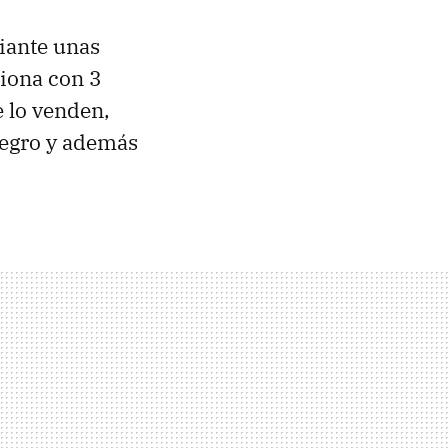
diante unas
ciona con 3
 lo venden,
negro y además