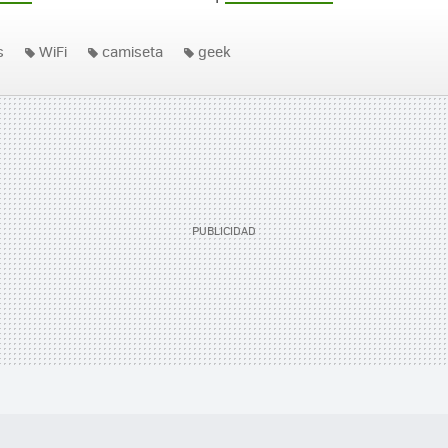
s
WiFi
camiseta
geek