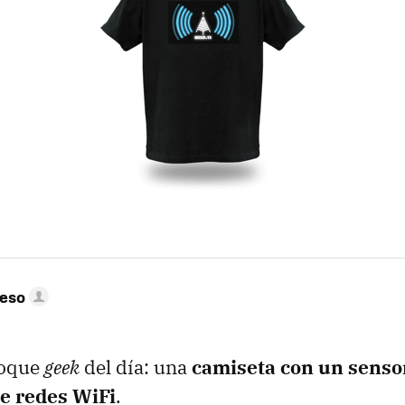
peso
toque
geek
del día: una
camiseta con un senso
de redes WiFi
.