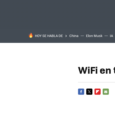
HOY SE HABLA DE
China
Elon Musk
IA
WiFi en
FACEBOOK
TWITTER
FLIPBOARD
E-
MAIL