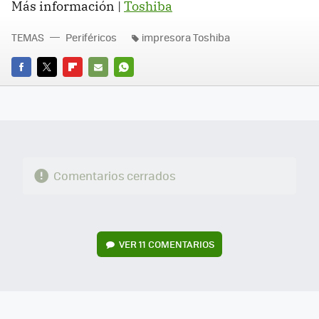
Más información |
Toshiba
TEMAS
Periféricos
impresora Toshiba
FACEBOOK
TWITTER
FLIPBOARD
E-
WHATSAPP
MAIL
Comentarios cerrados
VER
11 COMENTARIOS