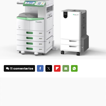
11 comentarios
FACEBOOK
TWITTER
FLIPBOARD
E-
WHATSAPP
MAIL