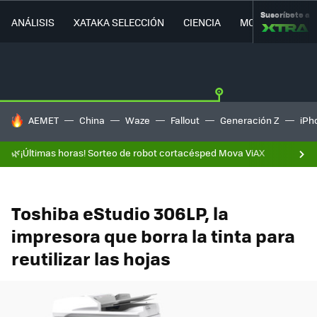
Suscríbete a
ANÁLISIS
XATAKA SELECCIÓN
CIENCIA
MOVILIDAD
HOY SE HABLA DE
AEMET
China
Waze
Fallout
Generación Z
iPh
🌿¡Últimas horas! Sorteo de robot cortacésped Mova ViAX
Toshiba eStudio 306LP, la
impresora que borra la tinta para
reutilizar las hojas