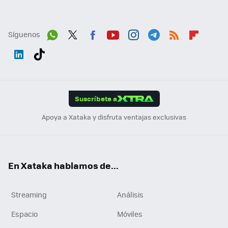
Síguenos
Wh
Twit
Fac
You
Inst
Tele
RSS
Flip
ats
ter
ebo
tub
agr
gra
boa
Link
Tikt
App
ok
e
am
m
rd
edI
ok
Suscríbete a
n
Apoya a Xataka y disfruta ventajas exclusivas
En Xataka hablamos de...
Streaming
Análisis
Espacio
Móviles