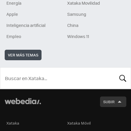
Energía
Xataka Movilidad
Apple
Samsung
Inteligencia artificial
China
Empleo
Windows 11
VER MÁS TEMAS
BUSCA
SUBIR
Xataka
Xataka Móvil