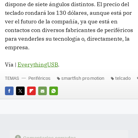
dispone de siete ángulos distintos. El precio del
teclado rondará los 130 dólares, aunque está por
ver el futuro de la compañía, ya que está en
contactos con diversos fabricantes de periféricos
para venderles su tecnología o, directamente, la
empresa.
Vía |
EverythingUSB
.
TEMAS
Periféricos
smartfish pro:motion
telcado
FACEBOOK
TWITTER
FLIPBOARD
E-
WHATSAPP
MAIL
Comentarios cerrados