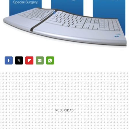
FACEBOOK
TWITTER
FLIPBOARD
E-
WHATSAPP
MAIL