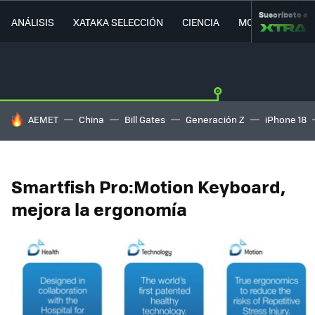
Suscríbete a
ANÁLISIS
XATAKA SELECCIÓN
CIENCIA
MOVILIDAD
HOY SE HABLA DE
AEMET
China
Bill Gates
Generación Z
iPhone 18
Smartfish Pro:Motion Keyboard,
mejora la ergonomía