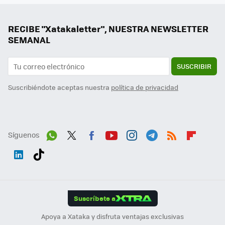
RECIBE "Xatakaletter", NUESTRA NEWSLETTER
SEMANAL
SUSCRIBIR
Suscribiéndote aceptas nuestra
política de privacidad
Síguenos
Wh
Twit
Fac
You
Inst
Tele
RSS
Flip
ats
ter
ebo
tub
agr
gra
boa
Link
Tikt
App
ok
e
am
m
rd
edI
ok
Suscríbete a
n
Apoya a Xataka y disfruta ventajas exclusivas