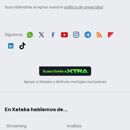
Suscribiéndote aceptas nuestra
política de privacidad
Síguenos
Wh
Twit
Fac
You
Inst
Tele
RSS
Flip
ats
ter
ebo
tub
agr
gra
boa
Link
Tikt
App
ok
e
am
m
rd
edI
ok
Suscríbete a
n
Apoya a Xataka y disfruta ventajas exclusivas
En Xataka hablamos de...
Streaming
Análisis