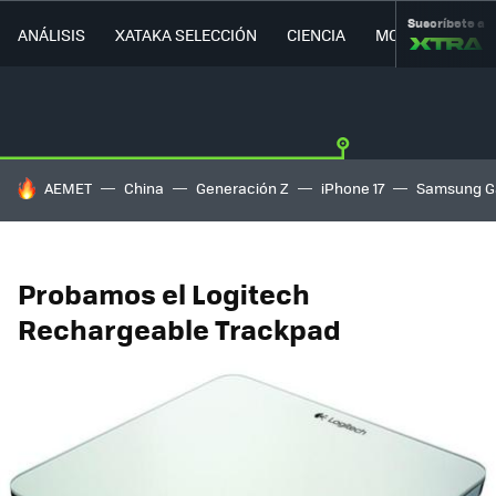
Suscríbete a
ANÁLISIS
XATAKA SELECCIÓN
CIENCIA
MOVILIDAD
HOY SE HABLA DE
AEMET
China
Generación Z
iPhone 17
Samsung G
Probamos el Logitech
Rechargeable Trackpad