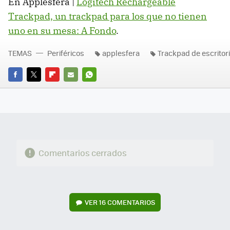
En Applesfera |
Logitech Rechargeable
Trackpad, un trackpad para los que no tienen
uno en su mesa: A Fondo
.
TEMAS
Periféricos
applesfera
Trackpad de escritor
FACEBOOK
TWITTER
FLIPBOARD
E-
WHATSAPP
MAIL
Comentarios cerrados
VER
16 COMENTARIOS