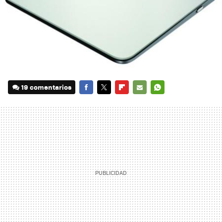
19 comentarios
FACEBOOK
TWITTER
FLIPBOARD
E-
WHATSAPP
MAIL