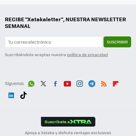
RECIBE "Xatakaletter", NUESTRA NEWSLETTER
SEMANAL
SUSCRIBIR
Suscribiéndote aceptas nuestra
política de privacidad
Síguenos
Wh
Twit
Fac
You
Inst
Tele
RSS
Flip
ats
ter
ebo
tub
agr
gra
boa
Link
Tikt
App
ok
e
am
m
rd
edI
ok
Suscríbete a
n
Apoya a Xataka y disfruta ventajas exclusivas