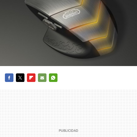
FACEBOOK
TWITTER
FLIPBOARD
E-
WHATSAPP
MAIL