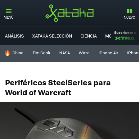
MENÚ
NUEVO
Suscríbete a
ANÁLISIS
XATAKA SELECCIÓN
CIENCIA
MOVILIDAD
HOY SE HABLA DE
China
Tim Cook
NASA
Waze
iPhone Air
iPhone
Periféricos SteelSeries para
World of Warcraft