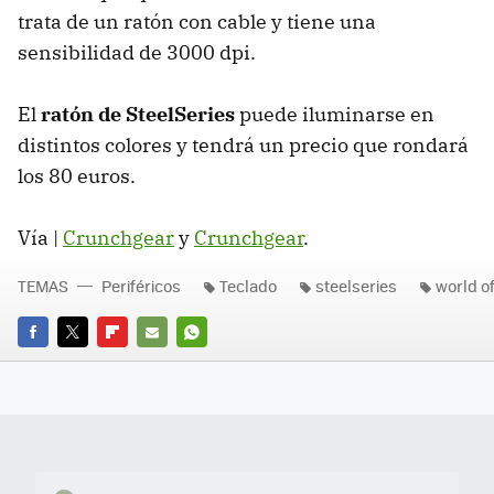
trata de un ratón con cable y tiene una
sensibilidad de 3000 dpi.
El
ratón de SteelSeries
puede iluminarse en
distintos colores y tendrá un precio que rondará
los 80 euros.
Vía |
Crunchgear
y
Crunchgear
.
TEMAS
Periféricos
Teclado
steelseries
world o
FACEBOOK
TWITTER
FLIPBOARD
E-
WHATSAPP
MAIL