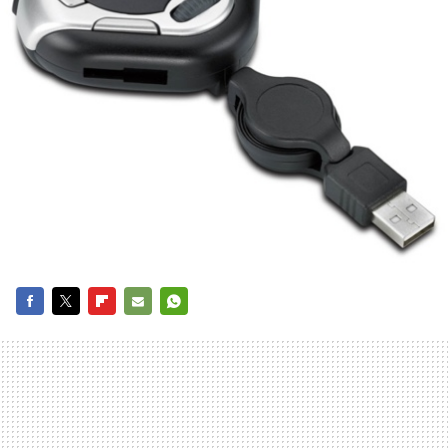
FACEBOOK
TWITTER
FLIPBOARD
E-
WHATSAPP
MAIL