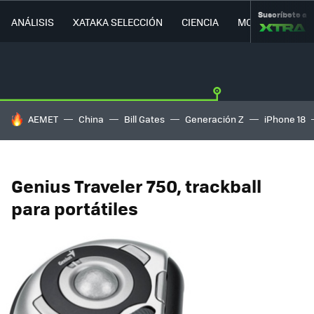
Suscríbete a
ANÁLISIS
XATAKA SELECCIÓN
CIENCIA
MOVILIDAD
HOY SE HABLA DE
AEMET
China
Bill Gates
Generación Z
iPhone 18
Genius Traveler 750, trackball
para portátiles