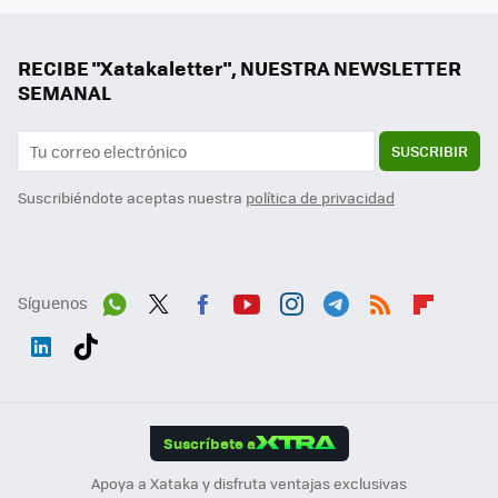
RECIBE "Xatakaletter", NUESTRA NEWSLETTER
SEMANAL
SUSCRIBIR
Suscribiéndote aceptas nuestra
política de privacidad
Síguenos
Wh
Twit
Fac
You
Inst
Tele
RSS
Flip
ats
ter
ebo
tub
agr
gra
boa
Link
Tikt
App
ok
e
am
m
rd
edI
ok
Suscríbete a
n
Apoya a Xataka y disfruta ventajas exclusivas