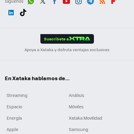
Síguenos
Wh
Twit
Fac
You
Inst
Tele
RSS
Flip
ats
ter
ebo
tub
agr
gra
boa
Link
Tikt
App
ok
e
am
m
rd
edI
ok
Suscríbete a
n
Apoya a Xataka y disfruta ventajas exclusivas
En Xataka hablamos de...
Streaming
Análisis
Espacio
Móviles
Energía
Xataka Movilidad
Apple
Samsung