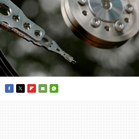
FACEBOOK
TWITTER
FLIPBOARD
E-
WHATSAPP
MAIL