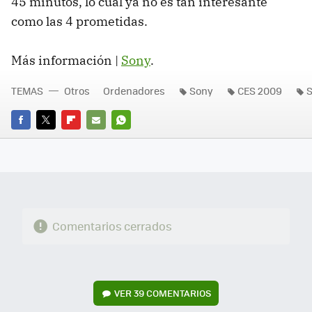
45 minutos, lo cual ya no es tan interesante
como las 4 prometidas.
Más información |
Sony
.
TEMAS
Otros
Ordenadores
Sony
CES 2009
S
FACEBOOK
TWITTER
FLIPBOARD
E-
WHATSAPP
MAIL
Comentarios cerrados
VER
39 COMENTARIOS