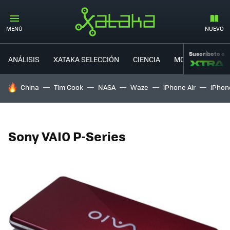
MENÚ
NUEVO
Suscríbete a
ANÁLISIS
XATAKA SELECCIÓN
CIENCIA
MOVILIDAD
HOY SE HABLA DE
China
Tim Cook
NASA
Waze
iPhone Air
iPhone
Sony VAIO P-Series