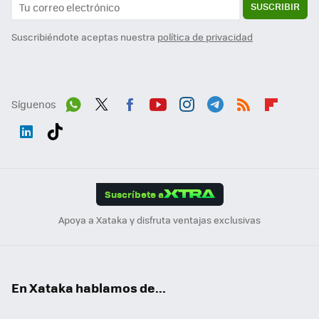
SUSCRIBIR
Suscribiéndote aceptas nuestra
política de privacidad
Síguenos
Wh
Twit
Fac
You
Inst
Tele
RSS
Flip
ats
ter
ebo
tub
agr
gra
boa
Link
Tikt
App
ok
e
am
m
rd
edI
ok
Suscríbete a
n
Apoya a Xataka y disfruta ventajas exclusivas
En Xataka hablamos de...