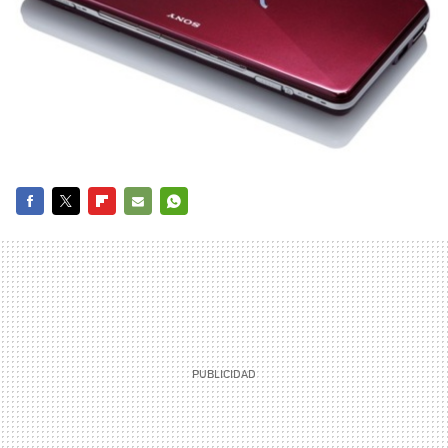
FACEBOOK
TWITTER
FLIPBOARD
E-
WHATSAPP
MAIL