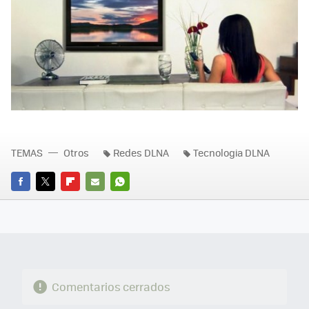
TEMAS
Otros
Redes DLNA
Tecnologia DLNA
FACEBOOK
TWITTER
FLIPBOARD
E-
WHATSAPP
MAIL
Comentarios cerrados