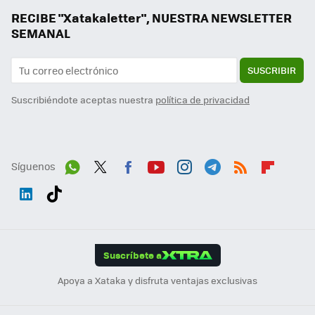
RECIBE "Xatakaletter", NUESTRA NEWSLETTER
SEMANAL
SUSCRIBIR
Suscribiéndote aceptas nuestra
política de privacidad
Síguenos
Wh
Twit
Fac
You
Inst
Tele
RSS
Flip
ats
ter
ebo
tub
agr
gra
boa
Link
Tikt
App
ok
e
am
m
rd
edI
ok
Suscríbete a
n
Apoya a Xataka y disfruta ventajas exclusivas