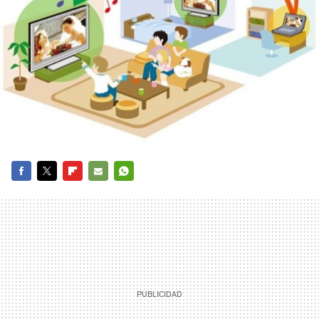
FACEBOOK
TWITTER
FLIPBOARD
E-
WHATSAPP
MAIL