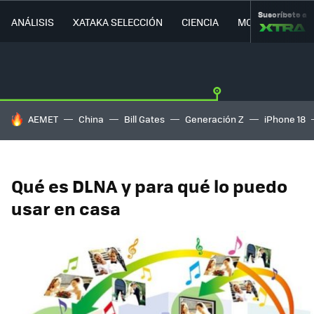
Suscríbete a
ANÁLISIS
XATAKA SELECCIÓN
CIENCIA
MOVILIDAD
HOY SE HABLA DE
AEMET
China
Bill Gates
Generación Z
iPhone 18
Qué es DLNA y para qué lo puedo
usar en casa