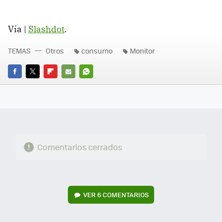
Vía |
Slashdot
.
TEMAS
Otros
consumo
Monitor
FACEBOOK
TWITTER
FLIPBOARD
E-
WHATSAPP
MAIL
Comentarios cerrados
VER
6 COMENTARIOS