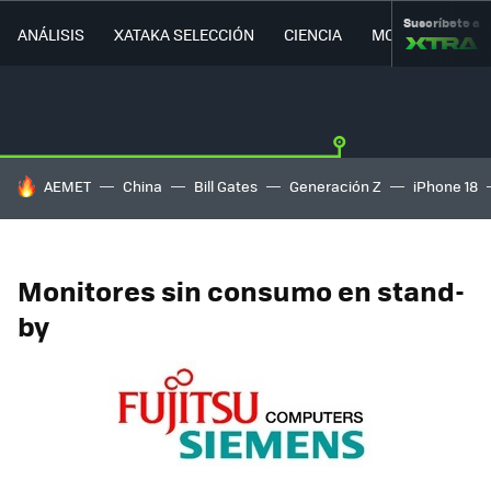
Suscríbete a
ANÁLISIS
XATAKA SELECCIÓN
CIENCIA
MOVILIDAD
HOY SE HABLA DE
AEMET
China
Bill Gates
Generación Z
iPhone 18
Monitores sin consumo en stand-
by