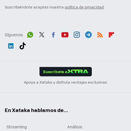
Suscribiéndote aceptas nuestra
política de privacidad
Síguenos
Wh
Twit
Fac
You
Inst
Tele
RSS
Flip
ats
ter
ebo
tub
agr
gra
boa
Link
Tikt
App
ok
e
am
m
rd
edI
ok
Suscríbete a
n
Apoya a Xataka y disfruta ventajas exclusivas
En Xataka hablamos de...
Streaming
Análisis