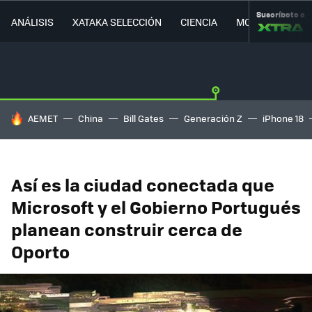
Suscríbete a
ANÁLISIS
XATAKA SELECCIÓN
CIENCIA
MOVILIDAD
HOY SE HABLA DE
AEMET
China
Bill Gates
Generación Z
iPhone 18
Así es la ciudad conectada que
Microsoft y el Gobierno Portugués
planean construir cerca de
Oporto