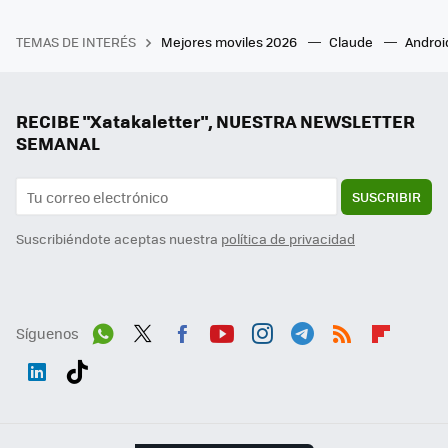
TEMAS DE INTERÉS
Mejores moviles 2026
Claude
Androi
RECIBE "Xatakaletter", NUESTRA NEWSLETTER
SEMANAL
SUSCRIBIR
Suscribiéndote aceptas nuestra
política de privacidad
Síguenos
Wh
Twit
Fac
You
Inst
Tele
RSS
Flip
ats
ter
ebo
tub
agr
gra
boa
Link
Tikt
App
ok
e
am
m
rd
edI
ok