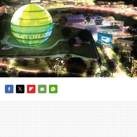
FACEBOOK
TWITTER
FLIPBOARD
E-
WHATSAPP
MAIL