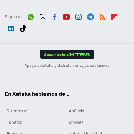
Síguenos
Wh
Twit
Fac
You
Inst
Tele
RSS
Flip
ats
ter
ebo
tub
agr
gra
boa
Link
Tikt
App
ok
e
am
m
rd
edI
ok
Suscríbete a
n
Apoya a Xataka y disfruta ventajas exclusivas
En Xataka hablamos de...
Streaming
Análisis
Espacio
Móviles
Energía
Xataka Movilidad