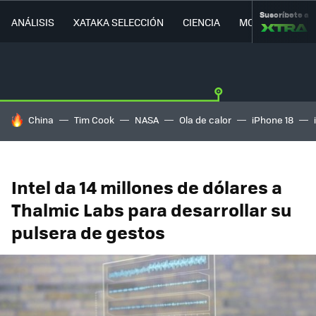
Suscríbete a
ANÁLISIS
XATAKA SELECCIÓN
CIENCIA
MOVILIDAD
HOY SE HABLA DE
China
Tim Cook
NASA
Ola de calor
iPhone 18
Intel da 14 millones de dólares a
Thalmic Labs para desarrollar su
pulsera de gestos