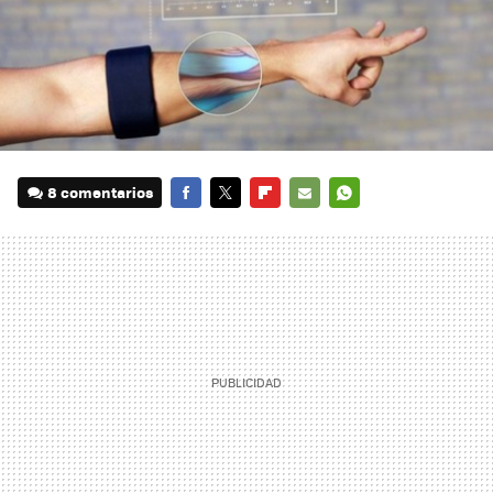
8 comentarios
FACEBOOK
TWITTER
FLIPBOARD
E-
WHATSAPP
MAIL