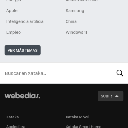
Apple
Samsung
Inteligencia artificial
China
Empleo
Windows 11
VER MÁS TEMAS
BUSCA
SUBIR
Xataka
Xataka Móvil
Applesfera
Xataka Smart Home