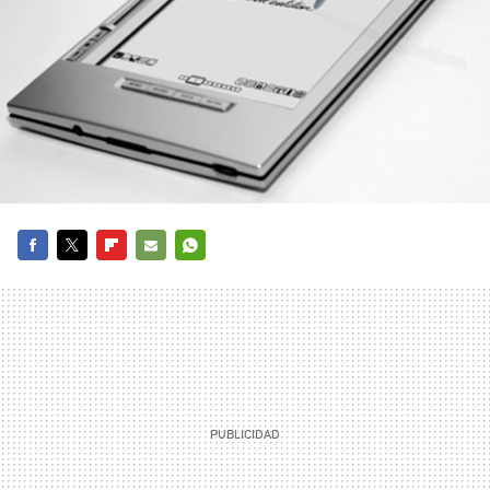
FACEBOOK
TWITTER
FLIPBOARD
E-
WHATSAPP
MAIL