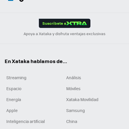
ats
ter
ebo
tub
agr
gra
boa
Link
Tikt
App
ok
e
am
m
rd
edI
ok
Suscríbete a
n
Apoya a Xataka y disfruta ventajas exclusivas
En Xataka hablamos de...
Streaming
Análisis
Espacio
Móviles
Energía
Xataka Movilidad
Apple
Samsung
Inteligencia artificial
China