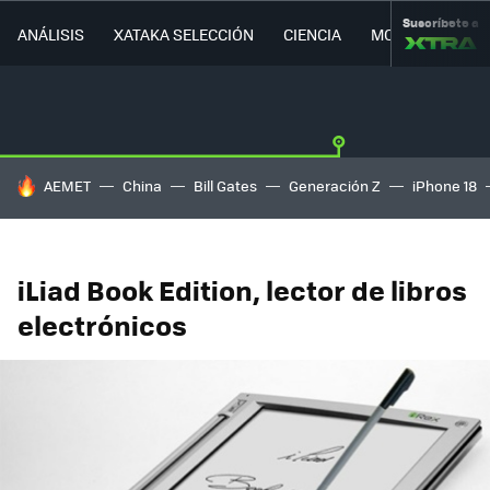
Suscríbete a
ANÁLISIS
XATAKA SELECCIÓN
CIENCIA
MOVILIDAD
HOY SE HABLA DE
AEMET
China
Bill Gates
Generación Z
iPhone 18
iLiad Book Edition, lector de libros
electrónicos