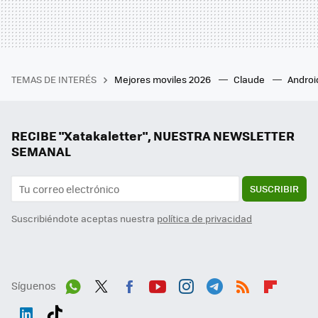
TEMAS DE INTERÉS
Mejores moviles 2026
Claude
Androi
RECIBE "Xatakaletter", NUESTRA NEWSLETTER
SEMANAL
SUSCRIBIR
Suscribiéndote aceptas nuestra
política de privacidad
Síguenos
Wh
Twit
Fac
You
Inst
Tele
RSS
Flip