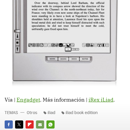
Vía |
Engadget
. Más información |
iRex iLiad
.
TEMAS
Otros
iliad
iliad book edition