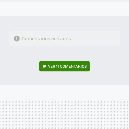
FACEBOOK
TWITTER
FLIPBOARD
E-
WHATSAPP
MAIL
Comentarios cerrados
VER
11 COMENTARIOS