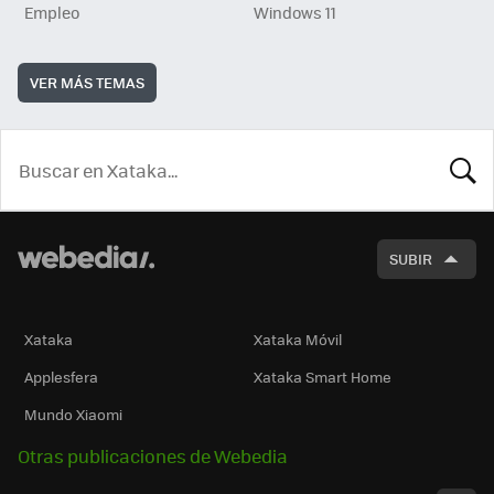
Empleo
Windows 11
VER MÁS TEMAS
BUSCA
SUBIR
Xataka
Xataka Móvil
Applesfera
Xataka Smart Home
Mundo Xiaomi
Otras publicaciones de Webedia