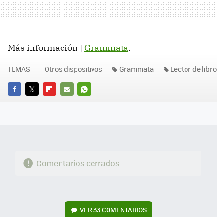
Más información |
Grammata
.
TEMAS
Otros dispositivos
Grammata
Lector de libr
FACEBOOK
TWITTER
FLIPBOARD
E-
WHATSAPP
MAIL
Comentarios cerrados
VER
33 COMENTARIOS