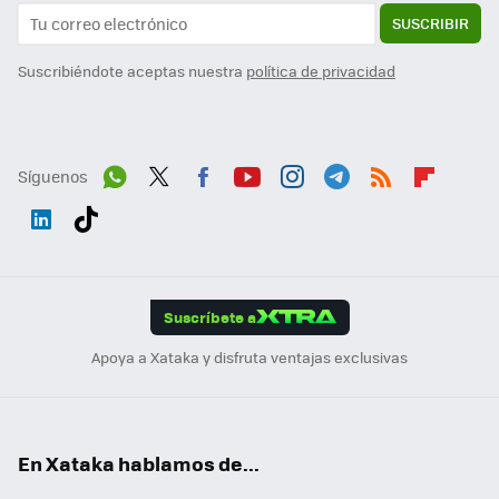
SUSCRIBIR
Suscribiéndote aceptas nuestra
política de privacidad
Síguenos
Wh
Twit
Fac
You
Inst
Tele
RSS
Flip
ats
ter
ebo
tub
agr
gra
boa
Link
Tikt
App
ok
e
am
m
rd
edI
ok
Suscríbete a
n
Apoya a Xataka y disfruta ventajas exclusivas
En Xataka hablamos de...