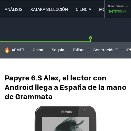
Suscríbete a
ANÁLISIS
XATAKA SELECCIÓN
CIENCIA
MOVILIDAD
HOY SE HABLA DE
AEMET
China
Sequía
Fallout
Generación Z
iP
Papyre 6.S Alex, el lector con
Android llega a España de la mano
de Grammata