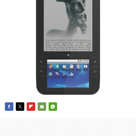
FACEBOOK
TWITTER
FLIPBOARD
E-
WHATSAPP
MAIL